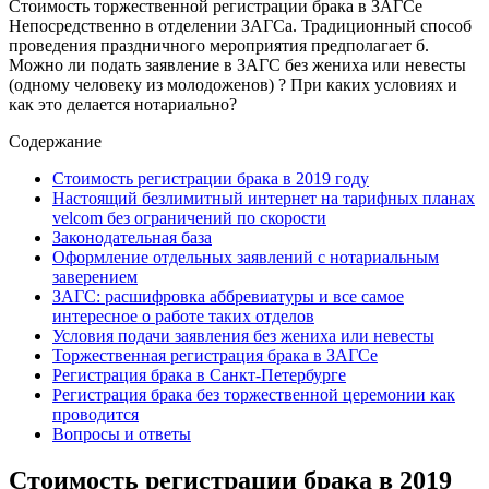
Стоимость торжественной регистрации брака в ЗАГСе
Непосредственно в отделении ЗАГСа. Традиционный способ
проведения праздничного мероприятия предполагает б.
Можно ли подать заявление в ЗАГС без жениха или невесты
(одному человеку из молодоженов) ? При каких условиях и
как это делается нотариально?
Содержание
Стоимость регистрации брака в 2019 году
Настоящий безлимитный интернет на тарифных планах
velcom без ограничений по скорости
Законодательная база
Оформление отдельных заявлений с нотариальным
заверением
ЗАГС: расшифровка аббревиатуры и все самое
интересное о работе таких отделов
Условия подачи заявления без жениха или невесты
Торжественная регистрация брака в ЗАГСе
Регистрация брака в Санкт-Петербурге
Регистрация брака без торжественной церемонии как
проводится
Вопросы и ответы
Стоимость регистрации брака в 2019