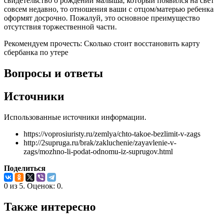
свидетельство о рождении малыша, который появился на свет
совсем недавно, то отношения ваши с отцом/матерью ребенка
оформят досрочно. Пожалуй, это основное преимущество
отсутствия торжественной части.
Рекомендуем прочесть: Сколько стоит восстановить карту
сбербанка по утере
Вопросы и ответы
Источники
Использованные источники информации.
https://voprosiuristy.ru/zemlya/chto-takoe-bezlimit-v-zags
http://2supruga.ru/brak/zakluchenie/zayavlenie-v-
zags/mozhno-li-podat-odnomu-iz-suprugov.html
Поделиться
0
из
5.
Оценок:
0
.
Также интересно