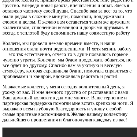
грустно. Впереди новая работа, впечатления и опыт. Здесь я
оставляю частичку своей души. Спасибо вам за все: за то, что
были рядом в сложные минуты, помогали, поддерживали
словом и делом. Я желаю вам оставаться таким же дружным
коллективом, сплоченной командой и добрыми друзьями. Я
всегда с теплотой буду вспоминать нашу совместную работу.
Коллеги, мы провели немало времени вместе, и наши
отношения стали почти родственными. И хотя менять работу
— это так естественно, отчего-то в душе появилось горькое
чувство утраты. Конечно, мы будем продолжать общаться, но
все будет по-другому. Спасибо вам за уютную и веселую
атмосферу, которая скрашивала будни, помогала справиться с
проблемами и хандрой, вдохновляла работать и расти!
Уважаемые коллеги, у меня сегодня волнительный день, я
ухожу от вас. И мне немного грустно от расставания с вами.
Ваш дружный коллектив дал мне многое. Ваше терпение и
партнерская поддержка помогли мне встать крепко на ноги. Я
выражаю всем глубокую благодарность и уношу с собой
самые приятные воспоминания. Желаю вашему коллективу
дальнейшего процветания и благополучия каждому из вас!