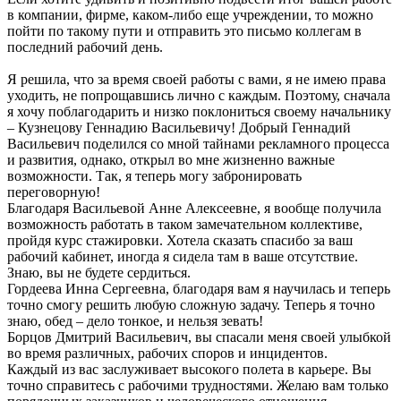
в компании, фирме, каком-либо еще учреждении, то можно
пойти по такому пути и отправить это письмо коллегам в
последний рабочий день.
Я решила, что за время своей работы с вами, я не имею права
уходить, не попрощавшись лично с каждым. Поэтому, сначала
я хочу поблагодарить и низко поклониться своему начальнику
– Кузнецову Геннадию Васильевичу! Добрый Геннадий
Васильевич поделился со мной тайнами рекламного процесса
и развития, однако, открыл во мне жизненно важные
возможности. Так, я теперь могу забронировать
переговорную!
Благодаря Васильевой Анне Алексеевне, я вообще получила
возможность работать в таком замечательном коллективе,
пройдя курс стажировки. Хотела сказать спасибо за ваш
рабочий кабинет, иногда я сидела там в ваше отсутствие.
Знаю, вы не будете сердиться.
Гордеева Инна Сергеевна, благодаря вам я научилась и теперь
точно смогу решить любую сложную задачу. Теперь я точно
знаю, обед – дело тонкое, и нельзя зевать!
Борцов Дмитрий Васильевич, вы спасали меня своей улыбкой
во время различных, рабочих споров и инцидентов.
Каждый из вас заслуживает высокого полета в карьере. Вы
точно справитесь с рабочими трудностями. Желаю вам только