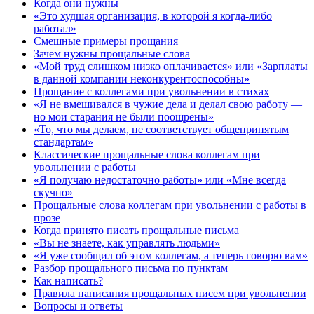
Когда они нужны
«Это худшая организация, в которой я когда-либо
работал»
Смешные примеры прощания
Зачем нужны прощальные слова
«Мой труд слишком низко оплачивается» или «Зарплаты
в данной компании неконкурентоспособны»
Прощание с коллегами при увольнении в стихах
«Я не вмешивался в чужие дела и делал свою работу —
но мои старания не были поощрены»
«То, что мы делаем, не соответствует общепринятым
стандартам»
Классические прощальные слова коллегам при
увольнении с работы
«Я получаю недостаточно работы» или «Мне всегда
скучно»
Прощальные слова коллегам при увольнении с работы в
прозе
Когда принято писать прощальные письма
«Вы не знаете, как управлять людьми»
«Я уже сообщил об этом коллегам, а теперь говорю вам»
Разбор прощального письма по пунктам
Как написать?
Правила написания прощальных писем при увольнении
Вопросы и ответы