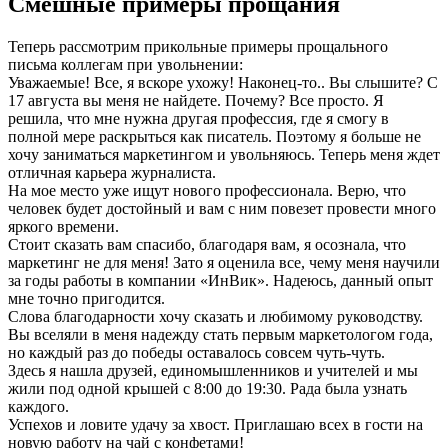
Смешные примеры прощания
Теперь рассмотрим прикольные примеры прощального
письма коллегам при увольнении:
Уважаемые! Все, я вскоре ухожу! Наконец-то.. Вы слышите? С
17 августа вы меня не найдете. Почему? Все просто. Я
решила, что мне нужна другая профессия, где я смогу в
полной мере раскрыться как писатель. Поэтому я больше не
хочу заниматься маркетингом и увольняюсь. Теперь меня ждет
отличная карьера журналиста.
На мое место уже ищут нового профессионала. Верю, что
человек будет достойный и вам с ним повезет провести много
яркого времени.
Стоит сказать вам спасибо, благодаря вам, я осознала, что
маркетинг не для меня! Зато я оценила все, чему меня научили
за годы работы в компании «ИнВик». Надеюсь, данный опыт
мне точно пригодится.
Слова благодарности хочу сказать и любимому руководству.
Вы вселяли в меня надежду стать первым маркетологом года,
но каждый раз до победы оставалось совсем чуть-чуть.
Здесь я нашла друзей, единомышленников и учителей и мы
жили под одной крышей с 8:00 до 19:30. Рада была узнать
каждого.
Успехов и ловите удачу за хвост. Приглашаю всех в гости на
новую работу на чай с конфетами!