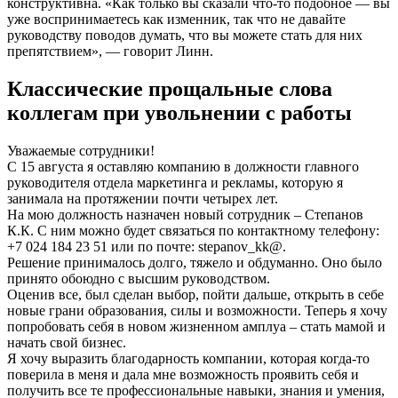
конструктивна. «Как только вы сказали что-то подобное — вы
уже воспринимаетесь как изменник, так что не давайте
руководству поводов думать, что вы можете стать для них
препятствием», — говорит Линн.
Классические прощальные слова
коллегам при увольнении с работы
Уважаемые сотрудники!
С 15 августа я оставляю компанию в должности главного
руководителя отдела маркетинга и рекламы, которую я
занимала на протяжении почти четырех лет.
На мою должность назначен новый сотрудник – Степанов
К.К. С ним можно будет связаться по контактному телефону:
+7 024 184 23 51 или по почте: stepanov_kk@.
Решение принималось долго, тяжело и обдуманно. Оно было
принято обоюдно с высшим руководством.
Оценив все, был сделан выбор, пойти дальше, открыть в себе
новые грани образования, силы и возможности. Теперь я хочу
попробовать себя в новом жизненном амплуа – стать мамой и
начать свой бизнес.
Я хочу выразить благодарность компании, которая когда-то
поверила в меня и дала мне возможность проявить себя и
получить все те профессиональные навыки, знания и умения,