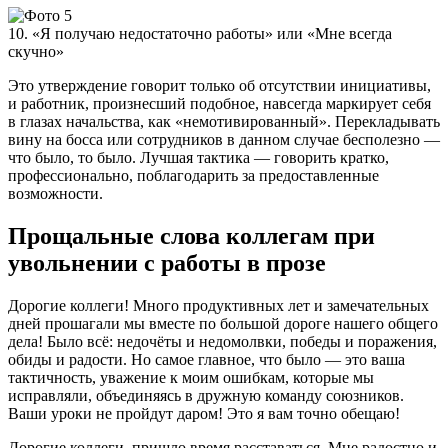
10. «Я получаю недостаточно работы» или «Мне всегда
скучно»
Это утверждение говорит только об отсутствии инициативы,
и работник, произнесший подобное, навсегда маркирует себя
в глазах начальства, как «немотивированный». Перекладывать
вину на босса или сотрудников в данном случае бесполезно —
что было, то было. Лучшая тактика — говорить кратко,
профессионально, поблагодарить за предоставленные
возможности.
Прощальные слова коллегам при
увольнении с работы в прозе
Дорогие коллеги! Много продуктивных лет и замечательных
дней прошагали мы вместе по большой дороге нашего общего
дела! Было всё: недочёты и недомолвки, победы и поражения,
обиды и радости. Но самое главное, что было — это ваша
тактичность, уважение к моим ошибкам, которые мы
исправляли, объединяясь в дружную команду союзников.
Ваши уроки не пройдут даром! Это я вам точно обещаю!
Дорогие коллеги, пришло время расставаться. Мне радостно и