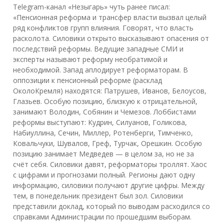
Telegram-канал «Незыгарь» чуть ранее писал:
«Пенсионная реформа и трансфер власти вызвал целый
ряд конфликтов групп влияния. Говорят, что власть
расколота. Силовики открыто высказывают опасения от
последствий реформы. Ведущие западные СМИ и
эксперты называют реформу необратимой и
необходимой. Запад аплодирует реформаторам. В
оппозиции к пенсионный реформе (расклад
ОколоКремля) находятся: Патрушев, Иванов, Белоусов,
Глазьев. Особую позицию, близкую к отрицательной,
занимают Володин, Собянин и Чемезов. Лоббистами
реформы выступают: Кудрин, Силуанов, Голикова,
Набиуллина, Сечин, Миллер, Ротенберги, Тимченко,
Ковальчуки, Шувалов, Греф, Турчак, Орешкин. Особую
позицию занимает Медведев — в целом за, но не за
счёт себя. Силовики давят, реформаторы троллят. Хаос
с цифрами и прогнозами полный. Регионы дают одну
информацию, силовики получают другие цифры. Между
тем, в понедельник президент был зол. Силовики
представили доклад, который по выводам расходился со
справками Администрации по прошедшим выборам.