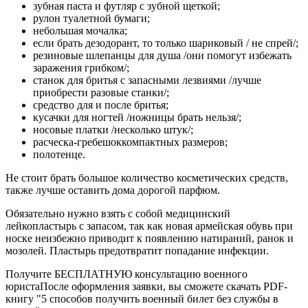
зубная паста и футляр с зубной щеткой;
рулон туалетной бумаги;
небольшая мочалка;
если брать дезодорант, то только шариковый / не спрей/;
резиновые шлепанцы для душа /они помогут избежать
заражения грибком/;
станок для бритья с запасными лезвиями /лучше
приобрести разовые станки/;
средство для и после бритья;
кусачки для ногтей /ножницы брать нельзя/;
носовые платки /несколько штук/;
расческа-гребешоккомпактных размеров;
полотенце.
Не стоит брать большое количество косметических средств,
также лучше оставить дома дорогой парфюм.
Обязательно нужно взять с собой медицинский
лейкопластырь с запасом, так как новая армейская обувь при
носке неизбежно приводит к появлению натираний, ранок и
мозолей. Пластырь предотвратит попадание инфекции.
Получите БЕСПЛАТНУЮ консультацию военного
юристаПосле оформления заявки, вы сможете скачать PDF-
книгу "5 способов получить военный билет без службы в