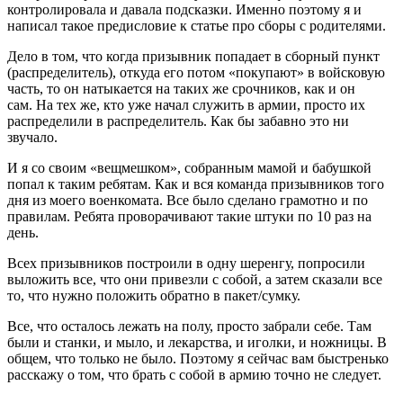
контролировала и давала подсказки. Именно поэтому я и
написал такое предисловие к статье про сборы с родителями.
Дело в том, что когда призывник попадает в сборный пункт
(распределитель), откуда его потом «покупают» в войсковую
часть, то он натыкается на таких же срочников, как и он
сам. На тех же, кто уже начал служить в армии, просто их
распределили в распределитель. Как бы забавно это ни
звучало.
И я со своим «вещмешком», собранным мамой и бабушкой
попал к таким ребятам. Как и вся команда призывников того
дня из моего военкомата. Все было сделано грамотно и по
правилам. Ребята проворачивают такие штуки по 10 раз на
день.
Всех призывников построили в одну шеренгу, попросили
выложить все, что они привезли с собой, а затем сказали все
то, что нужно положить обратно в пакет/сумку.
Все, что осталось лежать на полу, просто забрали себе. Там
были и станки, и мыло, и лекарства, и иголки, и ножницы. В
общем, что только не было. Поэтому я сейчас вам быстренько
расскажу о том, что брать с собой в армию точно не следует.