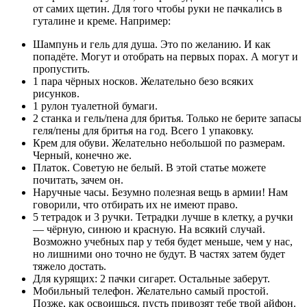
от самих щетин. Для того чтобы руки не пачкались в
гуталине и креме. Например:
Шампунь и гель для душа. Это по желанию. И как
попадёте. Могут и отобрать на первых порах. А могут и
пропустить.
1 пара чёрных носков. Желательно безо всяких
рисунков.
1 рулон туалетной бумаги.
2 станка и гель/пена для бритья. Только не берите запасы
геля/пены для бритья на год. Всего 1 упаковку.
Крем для обуви. Желательно небольшой по размерам.
Черный, конечно же.
Платок. Советую не белый. В этой статье можете
почитать, зачем он.
Наручные часы. Безумно полезная вещь в армии! Нам
говорили, что отбирать их не имеют право.
5 тетрадок и 3 ручки. Тетрадки лучше в клетку, а ручки
— чёрную, синюю и красную. На всякий случай.
Возможно учебных пар у тебя будет меньше, чем у нас,
но лишними оно точно не будут. В частях затем будет
тяжело достать.
Для курящих: 2 пачки сигарет. Остальные заберут.
Мобильный телефон. Желательно самый простой.
Позже, как освоишься, пусть привозят тебе твой айфон.