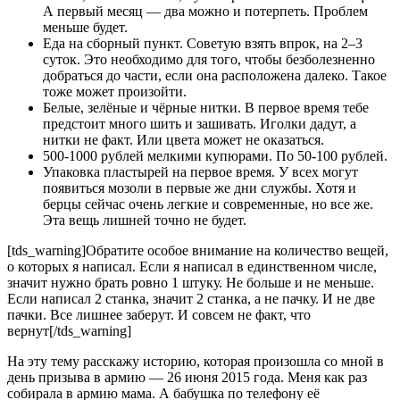
А первый месяц — два можно и потерпеть. Проблем
меньше будет.
Еда на сборный пункт. Советую взять впрок, на 2–3
суток. Это необходимо для того, чтобы безболезненно
добраться до части, если она расположена далеко. Такое
тоже может произойти.
Белые, зелёные и чёрные нитки. В первое время тебе
предстоит много шить и зашивать. Иголки дадут, а
нитки не факт. Или цвета может не оказаться.
500-1000 рублей мелкими купюрами. По 50-100 рублей.
Упаковка пластырей на первое время. У всех могут
появиться мозоли в первые же дни службы. Хотя и
берцы сейчас очень легкие и современные, но все же.
Эта вещь лишней точно не будет.
[tds_warning]Обратите особое внимание на количество вещей,
о которых я написал. Если я написал в единственном числе,
значит нужно брать ровно 1 штуку. Не больше и не меньше.
Если написал 2 станка, значит 2 станка, а не пачку. И не две
пачки. Все лишнее заберут. И совсем не факт, что
вернут[/tds_warning]
На эту тему расскажу историю, которая произошла со мной в
день призыва в армию — 26 июня 2015 года. Меня как раз
собирала в армию мама. А бабушка по телефону её