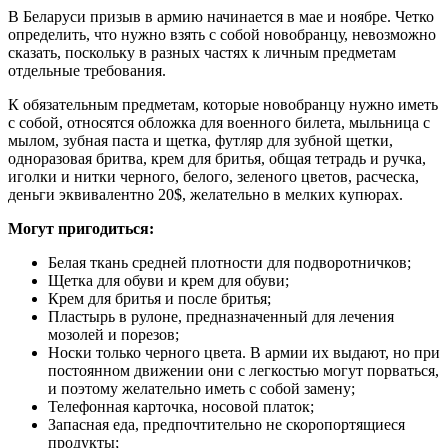
В Беларуси призыв в армию начинается в мае и ноябре. Четко
определить, что нужно взять с собой новобранцу, невозможно
сказать, поскольку в разных частях к личным предметам
отдельные требования.
К обязательным предметам, которые новобранцу нужно иметь
с собой, относятся обложка для военного билета, мыльница с
мылом, зубная паста и щетка, футляр для зубной щетки,
одноразовая бритва, крем для бритья, общая тетрадь и ручка,
иголки и нитки черного, белого, зеленого цветов, расческа,
деньги эквивалентно 20$, желательно в мелких купюрах.
Могут пригодиться:
Белая ткань средней плотности для подворотничков;
Щетка для обуви и крем для обуви;
Крем для бритья и после бритья;
Пластырь в рулоне, предназначенный для лечения
мозолей и порезов;
Носки только черного цвета. В армии их выдают, но при
постоянном движении они с легкостью могут порваться,
и поэтому желательно иметь с собой замену;
Телефонная карточка, носовой платок;
Запасная еда, предпочтительно не скоропортящиеся
продукты;