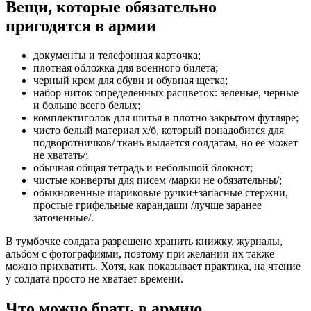
Вещи, которые обязательно
пригодятся в армии
документы и телефонная карточка;
плотная обложка для военного билета;
черный крем для обуви и обувная щетка;
набор ниток определенных расцветок: зеленые, черные
и больше всего белых;
комплектиголок для шитья в плотно закрытом футляре;
чисто белый материал х/б, который понадобится для
подворотничков/ ткань выдается солдатам, но ее может
не хватать/;
обычная общая тетрадь и небольшой блокнот;
чистые конверты для писем /марки не обязательны/;
обыкновенные шариковые ручки+запасные стержни,
простые грифельные карандаши /лучше заранее
заточенные/.
В тумбочке солдата разрешено хранить книжку, журналы,
альбом с фотографиями, поэтому при желании их также
можно прихватить. Хотя, как показывает практика, на чтение
у солдата просто не хватает времени.
Что можно брать в армию