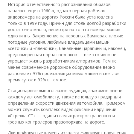
История отечественного распознавания образов
началась еще в 1960-х, однако первая рабочая
видеокамера на дорогах России была установлена
только в 1999 году. Причин для столь долгой разработки
достаточно много, несмотря на то что номера машин
однотипны. Закрепление на неровных бамперах, плохие
погодные условия, любимые владельцами машин
«сеточки» и «пленочки», банальные царапины и, наконец,
преднамеренная порча госзнаков — все это явно не
упрощает жизнь разработчикам алгоритмов. Тем не
менее современное дорожное оборудование верно
распознает 97% проезжающих мимо машин в светлое
время суток и 92% в темное.
Стационарные «многоглазые чудища», знакомые нынче
каждому автомобилисту, также используют радар для
определения скорости движения автомобиля. Примером
может служить комплекс видеофиксации нарушений
«Стрелка-СТ» — один из самых распространенных и
грозных контролеров правопорядка на дороге.
Длиннофокусные камеры издалека фиксируют нарушения