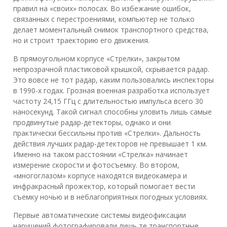
правил на «своих» полосах. Во избежание ошибок,
связанных с перестроениями, компьютер не только
делает моментальный снимок транспортного средства,
но и строит траекторию его движения.
В прямоугольном корпусе «Стрелки», закрытом
непрозрачной пластиковой крышкой, скрывается радар.
Это вовсе не тот радар, каким пользовались инспекторы
в 1990-х годах. Грозная военная разработка использует
частоту 24,15 ГГц с длительностью импульса всего 30
наносекунд. Такой сигнал способны уловить лишь самые
продвинутые радар-детекторы, однако и они
практически бессильны против «Стрелки». Дальность
действия лучших радар-детекторов не превышает 1 км.
Именно на таком расстоянии «Стрелка» начинает
измерение скорости и фотосъемку. Во втором,
«многоглазом» корпусе находятся видеокамера и
инфракрасный прожектор, который помогает вести
съемку ночью и в неблагоприятных погодных условиях.
Первые автоматические системы видеофиксации
нарушений фотографировали лишь те транспортные