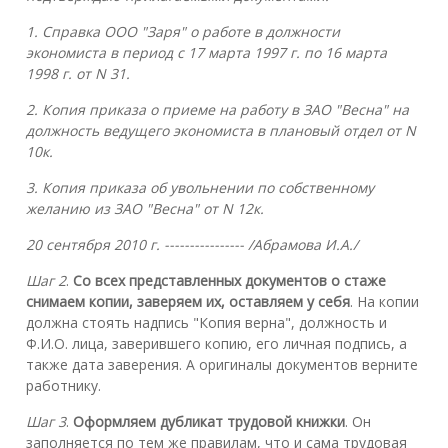
1. Справка ООО "Заря" о работе в должности
экономиста в период с 17 марта 1997 г. по 16 марта
1998 г. от N 31.
2. Копия приказа о приеме на работу в ЗАО "Весна" на
должность ведущего экономиста в плановый отдел от N
10к.
3. Копия приказа об увольнении по собственному
желанию из ЗАО "Весна" от N 12к.
20 сентября 2010 г. ---------------- /Абрамова И.А./
Шаг 2
.
Со всех представленных документов о стаже
снимаем копии, заверяем их, оставляем у себя
. На копии
должна стоять надпись "Копия верна", должность и
Ф.И.О. лица, заверившего копию, его личная подпись, а
также дата заверения. А оригиналы документов верните
работнику.
Шаг 3
.
Оформляем дубликат трудовой книжки
. Он
заполняется по тем же правилам, что и сама трудовая