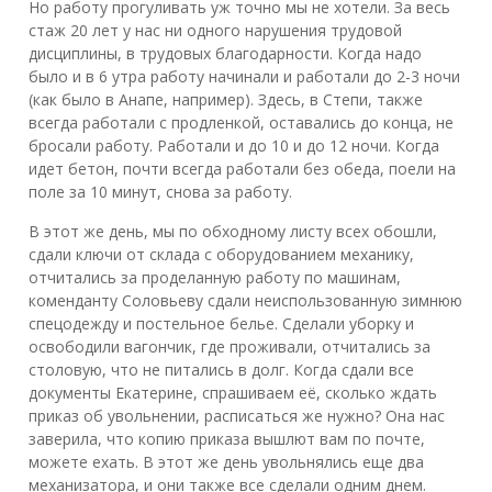
Но работу прогуливать уж точно мы не хотели. За весь
стаж 20 лет у нас ни одного нарушения трудовой
дисциплины, в трудовых благодарности. Когда надо
было и в 6 утра работу начинали и работали до 2-3 ночи
(как было в Анапе, например). Здесь, в Степи, также
всегда работали с продленкой, оставались до конца, не
бросали работу. Работали и до 10 и до 12 ночи. Когда
идет бетон, почти всегда работали без обеда, поели на
поле за 10 минут, снова за работу.
В этот же день, мы по обходному листу всех обошли,
сдали ключи от склада с оборудованием механику,
отчитались за проделанную работу по машинам,
коменданту Соловьеву сдали неиспользованную зимнюю
спецодежду и постельное белье. Сделали уборку и
освободили вагончик, где проживали, отчитались за
столовую, что не питались в долг. Когда сдали все
документы Екатерине, спрашиваем её, сколько ждать
приказ об увольнении, расписаться же нужно? Она нас
заверила, что копию приказа вышлют вам по почте,
можете ехать. В этот же день увольнялись еще два
механизатора, и они также все сделали одним днем.