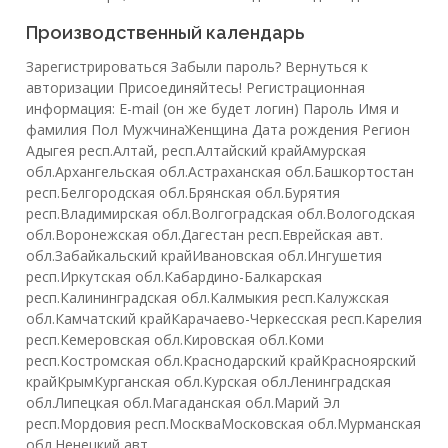
Производственный календарь
Зарегистрироваться Забыли пароль? Вернуться к
авторизации Присоединяйтесь! Регистрационная
информация: E-mail (он же будет логин) Пароль Имя и
фамилия Пол МужчинаЖенщина Дата рождения Регион
Адыгея респ.Алтай, респ.Алтайский крайАмурская
обл.Архангельская обл.Астраханская обл.Башкортостан
респ.Белгородская обл.Брянская обл.Бурятия
респ.Владимирская обл.Волгоградская обл.Вологодская
обл.Воронежская обл.Дагестан респ.Еврейская авт.
обл.Забайкальский крайИвановская обл.Ингушетия
респ.Иркутская обл.Кабардино-Балкарская
респ.Калининградская обл.Калмыкия респ.Калужская
обл.Камчатский крайКарачаево-Черкесская респ.Карелия
респ.Кемеровская обл.Кировская обл.Коми
респ.Костромская обл.Краснодарский крайКрасноярский
крайКрымКурганская обл.Курская обл.Ленинградская
обл.Липецкая обл.Магаданская обл.Марий Эл
респ.Мордовия респ.МоскваМосковская обл.Мурманская
обл.Ненецкий авт.