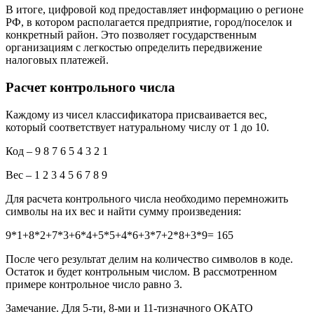
В итоге, цифровой код предоставляет информацию о регионе
РФ, в котором располагается предприятие, город/поселок и
конкретный район. Это позволяет государственным
организациям с легкостью определить передвижение
налоговых платежей.
Расчет контрольного числа
Каждому из чисел классификатора присваивается вес,
который соответствует натуральному числу от 1 до 10.
Код – 9 8 7 6 5 4 3 2 1
Вес – 1 2 3 4 5 6 7 8 9
Для расчета контрольного числа необходимо перемножить
символы на их вес и найти сумму произведения:
9*1+8*2+7*3+6*4+5*5+4*6+3*7+2*8+3*9= 165
После чего результат делим на количество символов в коде.
Остаток и будет контрольным числом. В рассмотренном
примере контрольное число равно 3.
Замечание. Для 5-ти, 8-ми и 11-тизначного ОКАТО