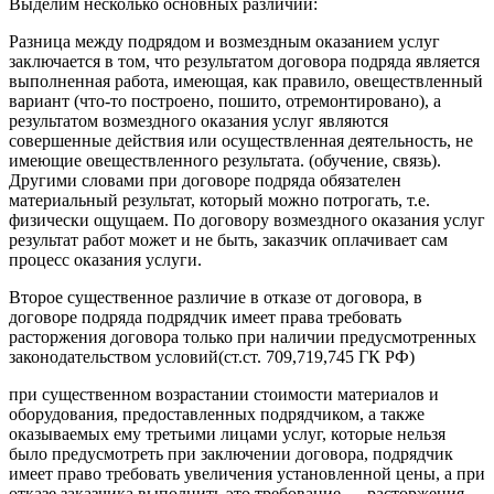
Выделим несколько основных различий:
Разница между подрядом и возмездным оказанием услуг
заключается в том, что результатом договора подряда является
выполненная работа, имеющая, как правило, овеществленный
вариант (что-то построено, пошито, отремонтировано), а
результатом возмездного оказания услуг являются
совершенные действия или осуществленная деятельность, не
имеющие овеществленного результата. (обучение, связь).
Другими словами при договоре подряда обязателен
материальный результат, который можно потрогать, т.е.
физически ощущаем. По договору возмездного оказания услуг
результат работ может и не быть, заказчик оплачивает сам
процесс оказания услуги.
Второе существенное различие в отказе от договора, в
договоре подряда подрядчик имеет права требовать
расторжения договора только при наличии предусмотренных
законодательством условий(ст.ст. 709,719,745 ГК РФ)
при существенном возрастании стоимости материалов и
оборудования, предоставленных подрядчиком, а также
оказываемых ему третьими лицами услуг, которые нельзя
было предусмотреть при заключении договора, подрядчик
имеет право требовать увеличения установленной цены, а при
отказе заказчика выполнить это требование — расторжения