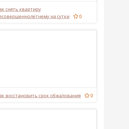
ак снять квартиру
есовершеннолетнему на сутки
0
ак восстановить срок обжалования
0