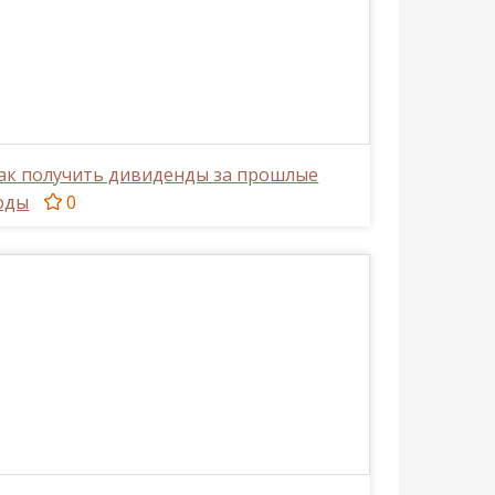
ак получить дивиденды за прошлые
оды
0