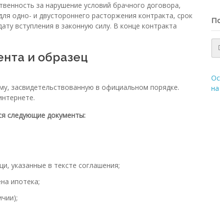
твенность за нарушение условий брачного договора,
для одно- и двустороннего расторжения контракта, срок
По
ату вступления в законную силу. В конце контракта
нта и образец
Ос
у, засвидетельствованную в официальном порядке.
на
интернете.
ся следующие документы:
и, указанные в тексте соглашения;
на ипотека;
чии);