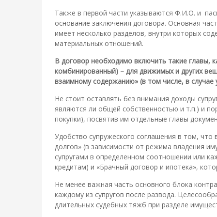
Также в первой части указываются Ф.И.О. и пас
основание заключения договора. Основная част
имеет несколько разделов, внутри которых сод
материальных отношений.
В договор необходимо включить такие главы, к
комбинированный) – для движимых и других вещ
взаимному содержанию» (в том числе, в случае
Не стоит оставлять без внимания доходы супру
являются ли общей собственностью и т.п.) и п
покупки), посвятив им отдельные главы докумен
Удобство супружеского соглашения в том, что
долгов» (в зависимости от режима владения и
супругами в определенном соотношении или каж
кредитам) и «Брачный договор и ипотека», кот
Не менее важная часть основного блока контра
каждому из супругов после развода. Целесообр
длительных судебных тяжб при разделе имущес