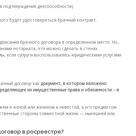
ля подтверждения дееспособности).
рого будет удостоверяться брачный контракт.
?
дписания брачного договора в определенном месте. Но,
анами нотариата, это можно сделать в стенах
ы, если супруги воспользовались юридическими услугами
рачный договор как
документ, в котором изложено
пределяющее их имущественные права и обязанности – в
жем и женой или женихом и невестой, а его предметом
ственные стороны совместной жизни — нынешней или
договор в росреестре?