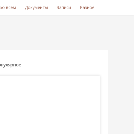
бо всём
Документы
Записи
Разное
опулярное