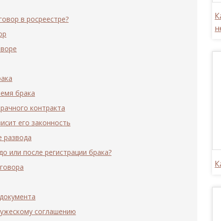
К
говор в росреестре?
н
ор
оворе
рака
ремя брака
рачного контракта
висит его законность
е развода
до или после регистрации брака?
К
оговора
 документа
ружескому соглашению