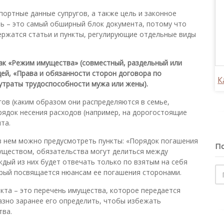
портные данные супругов, а также цель и законное
ь – это самый обширный блок документа, потому что
ержатся статьи и пункты, регулирующие отдельные виды
ак «Режим имущества» (совместный, раздельный или
ей, «Права и обязанности сторон договора по
К
 утраты трудоспособности мужа или жены).
гов (каким образом они распределяются в семье,
орядок несения расходов (например, на дорогостоящие
та.
 в нем можно предусмотреть пункты: «Порядок погашения
По
муществом, обязательства могут делиться между
дый из них будет отвечать только по взятым на себя
орый посвящается нюансам ее погашения сторонами.
кта – это перечень имущества, которое передается
азно заранее его определить, чтобы избежать
тва.