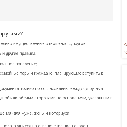
пругами?
тельно имущественные отношения супругов.
К
г
 и другие правила:
альное заверение;
семейные пары и граждане, планирующие вступить в
документа только по согласованию между супругами;
дной или обеими сторонами по основаниям, указанным в
ения (для мужа, жены и нотариуса).
, полагающиеся на ограничение прав сторон,