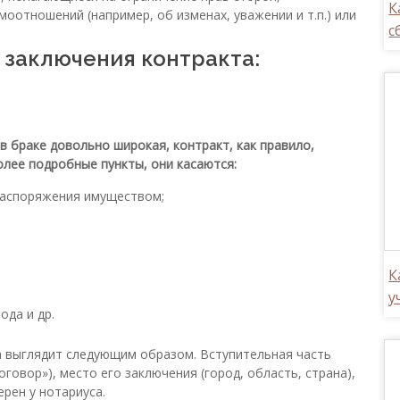
К
оотношений (например, об изменах, уважении и т.п.) или
с
 заключения контракта:
 браке довольно широкая, контракт, как правило,
олее подробные пункты, они касаются:
распоряжения имуществом;
К
у
ода и др.
а выглядит следующим образом. Вступительная часть
овор»), место его заключения (город, область, страна),
ерен у нотариуса.