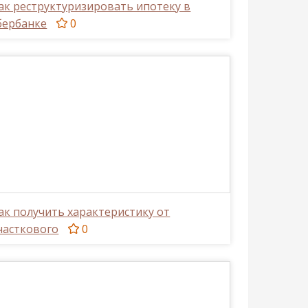
ак реструктуризировать ипотеку в
бербанке
0
ак получить характеристику от
часткового
0