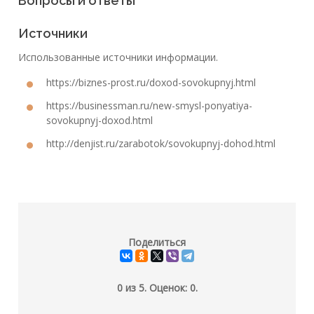
Вопросы и ответы
Источники
Использованные источники информации.
https://biznes-prost.ru/doxod-sovokupnyj.html
https://businessman.ru/new-smysl-ponyatiya-
sovokupnyj-doxod.html
http://denjist.ru/zarabotok/sovokupnyj-dohod.html
Поделиться
0
из
5.
Оценок:
0
.