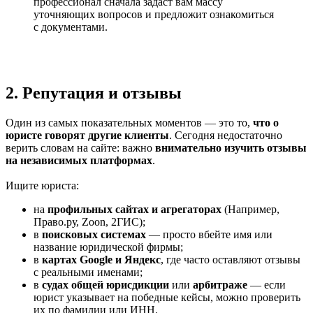
профессионал сначала задаст вам массу
уточняющих вопросов и предложит ознакомиться
с документами.
2. Репутация и отзывы
Один из самых показательных моментов — это то,
что о
юристе говорят другие клиенты
. Сегодня недостаточно
верить словам на сайте: важно
внимательно изучить отзывы
на независимых платформах
.
Ищите юриста:
на
профильных сайтах и агрегаторах
(Например,
Право.ру, Zoon, 2ГИС);
в
поисковых системах
— просто вбейте имя или
название юридической фирмы;
в
картах Google и Яндекс
, где часто оставляют отзывы
с реальными именами;
в
судах общей юрисдикции
или
арбитраже
— если
юрист указывает на победные кейсы, можно проверить
их по фамилии или ИНН.