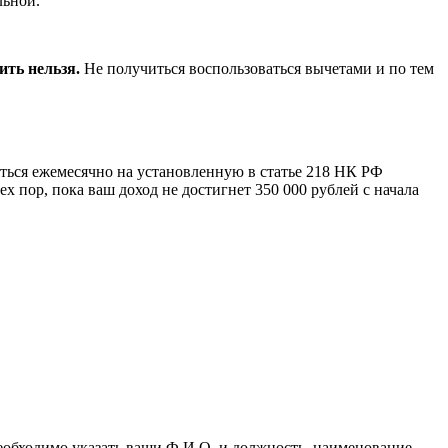
льной.
ить нельзя.
Не получиться воспользоваться вычетами и по тем
ться ежемесячно на установленную в статье 218 НК РФ
ех пор, пока ваш доход не достигнет 350 000 рублей с начала
еобходимо указать ваши Ф.И.О. и должность, наименование