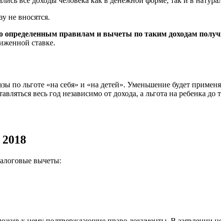
лись все доходы человека как в денежной форме, так и в натура
у не вносятся.
по определенным правилам и вычеты по таким доходам получ
иженной ставке.
ы по льготе «на себя» и «на детей». Уменьшение будет применя
вляться весь год независимо от дохода, а льгота на ребенка до т
 2018
налоговые вычеты:
иложив к нему подтверждающие право документы. В заявлении н