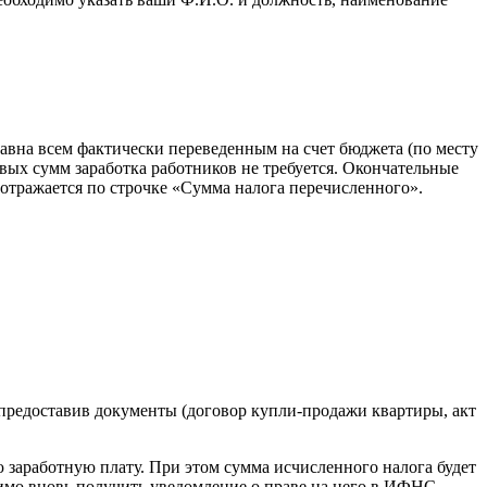
равна всем фактически переведенным на счет бюджета (по месту
овых сумм заработка работников не требуется. Окончательные
отражается по строчке «Сумма налога перечисленного».
предоставив документы (договор купли-продажи квартиры, акт
 заработную плату. При этом сумма исчисленного налога будет
димо вновь получить уведомление о праве на него в ИФНС.