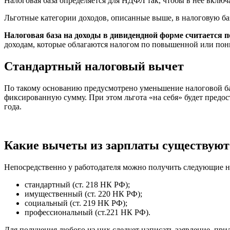
Налоговая база определяется для НДФЛ так, чтобы в нее включа
Льготные категории доходов, описанные выше, в налоговую баз
Налоговая база на доходы в дивидендной форме считается 
доходам, которые облагаются налогом по повышенной или пон
Стандартный налоговый вычет
По такому основанию предусмотрено уменьшение налоговой баз
фиксированную сумму. При этом льгота «на себя» будет предоста
года.
Какие вычеты из зарплаты существуют
Непосредственно у работодателя можно получить следующие 
стандартный (ст. 218 НК РФ);
имущественный (ст. 220 НК РФ);
социальный (ст. 219 НК РФ);
профессиональный (ст.221 НК РФ).
Для получения любого из них следует написать заявление, пр