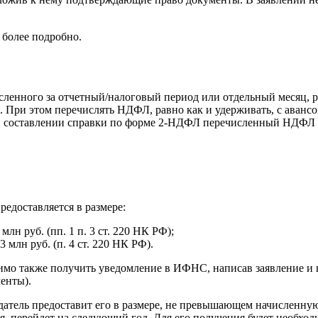
 более подробно.
исленного за отчетный/налоговый период или отдельный месяц, 
. При этом перечислять НДФЛ, равно как и удерживать, с аванс
 При составлении справки по форме 2-НДФЛ перечисленный НДФЛ 
редоставляется в размере:
лн руб. (пп. 1 п. 3 ст. 220 НК РФ);
 млн руб. (п. 4 ст. 220 НК РФ).
мо также получить уведомление в ИФНС, написав заявление и 
енты).
атель предоставит его в размере, не превышающем начисленную
я, перейдет на следующий год. Для его получения будет необхо