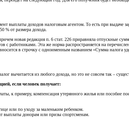
омент выплаты доходов налоговым агентом. То есть при выдаче з
0 % от размера дохода.
причем новая редакция п. 6 стат. 226 приравняла отпускные су
тов с работниками. Эта же норма распространяется на перечисл
вносится в строчку с одноименным названием «Сумма налога уд
алог вычитается из любого дохода, но это не совсем так – суще
цией, если человек получает:
аты, к примеру, компенсация утерянного жилья или пособие по
тице или по уходу за маленьким ребенком.
ат выплаты донорам или призы спортсменам.