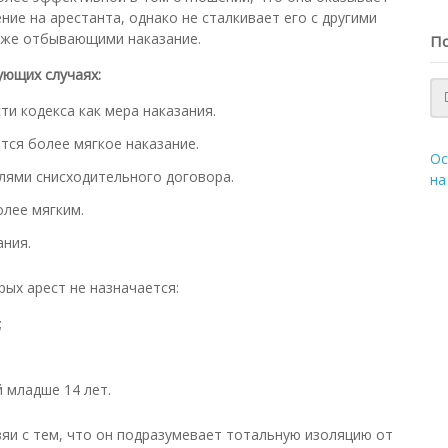
ие на арестанта, однако не сталкивает его с другими
 же отбывающими наказание.
По
ующих случаях:
ти кодекса как мера наказания.
тся более мягкое наказание.
Ос
лями снисходительного договора.
на
олее мягким.
ания.
рых арест не назначается:
;
 младше 14 лет.
зяи с тем, что он подразумевает тотальную изоляцию от