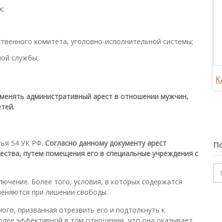
х;
ственного комитета, уголовно-исполнительной системы;
ой службы;
К
именять административный арест в отношении мужчин,
тей.
тья 54 УК РФ.
Согласно данному документу арест
По
ества, путем помещения его в специальные учреждения с
лючение. Более того, условия, в которых содержатся
меняются при лишении свободы.
ого, призванная отрезвить его и подтолкнуть к
более эффективной в том отношении, что она оказывает