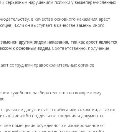
и к серьезным нарушениям психики у вышеперечисленных
онодательству, в качестве основного наказания арест
сяцев. Если он выступает в качестве замены иного
заменен другим видом наказания, так как арест является
ексом к основным видам.
Соответственно, получение
упают сотрудники правоохранительных органов
тапом судебного разбирательства по конкретному
к:
с целью не допустить его побега или сокрытия, а также
ить какие-либо поддельные сведения и документы.
ающее помещение осужденного в изолированное от
заимодействовать с людьми и содержание в особо