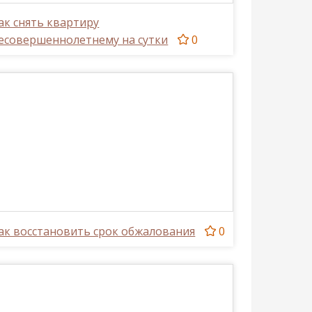
ак снять квартиру
есовершеннолетнему на сутки
0
ак восстановить срок обжалования
0