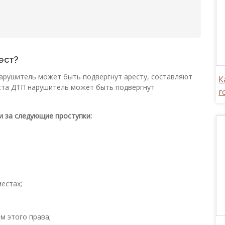
ест?
арушитель может быть подвергнут аресту, составляют
К
еста ДТП нарушитель может быть подвергнут
г
и за следующие проступки:
естах;
м этого права;