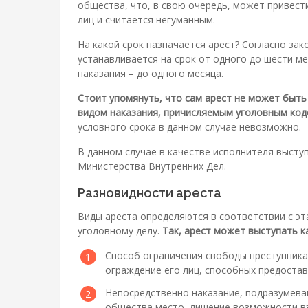
общества, что, в свою очередь, может привест
лиц и считается негуманным.
На какой срок назначается арест? Согласно зак
устанавливается на срок от одного до шести ме
наказания – до одного месяца.
Стоит упомянуть, что сам арест не может быть 
видом наказания, причисляемым уголовным код
условного срока в данном случае невозможно.
В данном случае в качестве исполнителя выст
Министерства Внутренних Дел.
Разновидности ареста
Виды ареста определяются в соответствии с э
уголовному делу.
Так, арест может выступать ка
Способ ограничения свободы преступника 
ограждение его лиц, способных предостав
Непосредственно наказание, подразумев
общества место, лишение возможности в