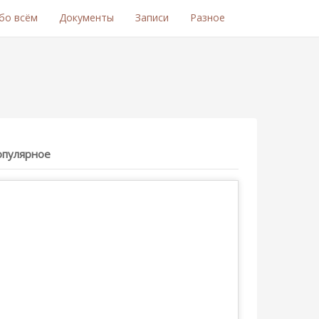
бо всём
Документы
Записи
Разное
опулярное