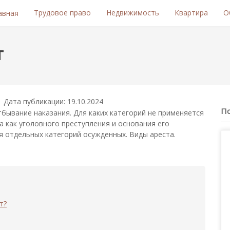
Трудовое право
Недвижимость
Квартира
О
авная
т
Дата публикации: 19.10.2024
П
тбывание наказания. Для каких категорий не применяется
а как уголовного преступления и основания его
я отдельных категорий осужденных. Виды ареста.
т?