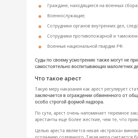
Граждане, находящиеся на военных сбора
Военнослужащие;
Сотрудники органов внутренних дел, след
Сотрудники противопожарной и таможенн
Военные национальной гвардии РФ.
Суды по своему усмотрению также могут не пр
самостоятельно воспитывающих малолетних де
Что такое арест
Такую меру наказания как арест регулирует ста
заключается в ограждении обвиненного от общ
особо строгой формой надзора.
По сути, арест очень напоминает тюремное зак
арестанты еще более жесткие, чем те, что при
Целью ареста является некая «встряска» виновн
осознанию содеянного. Такая мера считается 