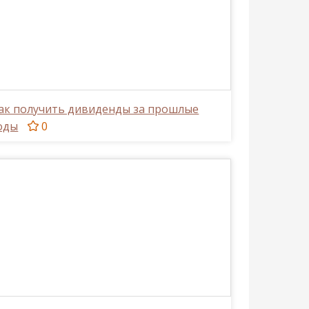
ак получить дивиденды за прошлые
оды
0