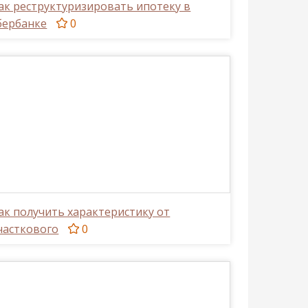
ак реструктуризировать ипотеку в
бербанке
0
ак получить характеристику от
часткового
0