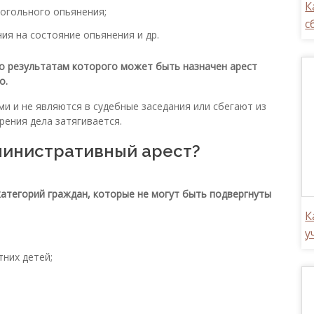
К
огольного опьянения;
с
ия на состояние опьянения и др.
о результатам которого может быть назначен арест
о.
ими и не являются в судебные заседания или сбегают из
рения дела затягивается.
министративный арест?
атегорий граждан, которые не могут быть подвергнуты
К
у
них детей;