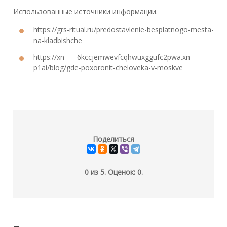
Использованные источники информации.
https://grs-ritual.ru/predostavlenie-besplatnogo-mesta-
na-kladbishche
https://xn-----6kccjemwevfcqhwuxggufc2pwa.xn--
p1ai/blog/gde-poxoronit-cheloveka-v-moskve
Поделиться
0
из
5.
Оценок:
0
.