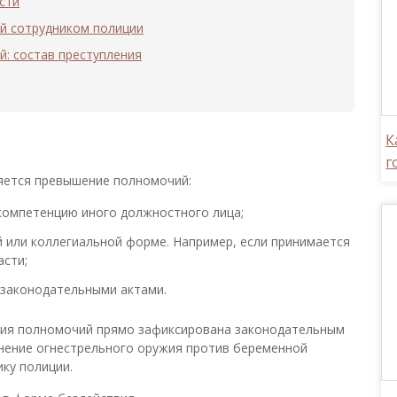
сти
й сотрудником полиции
: состав преступления
К
г
яется превышение полномочий:
 компетенцию иного должностного лица;
 или коллегиальной форме. Например, если принимается
асти;
 законодательными актами.
ния полномочий прямо зафиксирована законодательным
енение огнестрельного оружия против беременной
ку полиции.