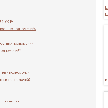
К
н
286 УК РФ
ностных полномочий»
ностных полномочий
полномочий?
стных полномочий
тных полномочий?
К
реступления