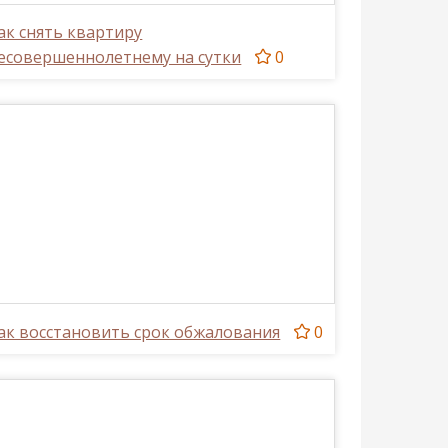
ак снять квартиру
есовершеннолетнему на сутки
0
ак восстановить срок обжалования
0