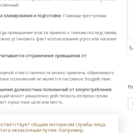
освенный.
а планирования и подготовки
. Главным преступным
гда превышение власти привело к тяжким последствиям,
льно установить факт использования угроз или насилия
К
учитывается отграничение превышения от
головной ответственности можно привлечь обвиняемого
тных полномочий не является пассивное бездействие.
По
вышения должностных полномочий от злоупотребления
.
ащий может умышленно действовать вопреки своим
ают корыстные цели или месть.
ответствует общим интересам службы лица,
ьтата незаконным путем. Например,