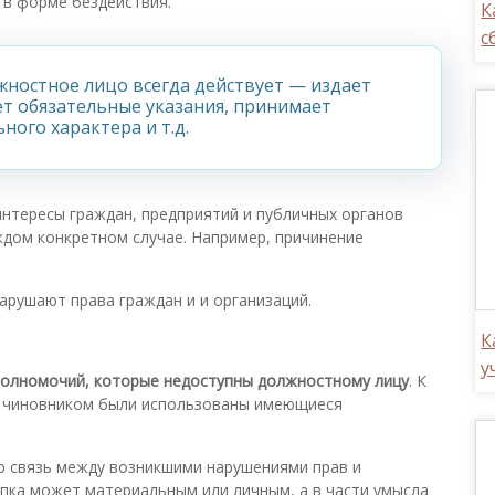
в форме бездействия.
К
с
ностное лицо всегда действует — издает
ет обязательные указания, принимает
ого характера и т.д.
нтересы граждан, предприятий и публичных органов
ждом конкретном случае. Например, причинение
рушают права граждан и и организаций.
К
у
полномочий, которые недоступны должностному лицу
. К
а чиновником были использованы имеющиеся
 связь между возникшими нарушениями прав и
пка может материальным или личным, а в части умысла