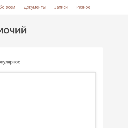
бо всём
Документы
Записи
Разное
мочий
опулярное