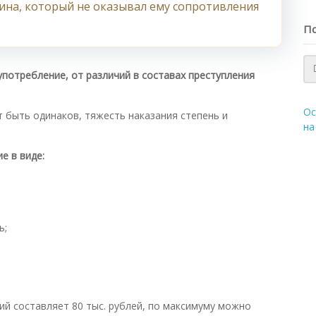
ина, который не оказывал ему сопротивления
По
потребление, от различий в составах преступления
Ос
т быть одинаков, тяжесть наказания степень и
на
е в виде:
ь;
й составляет 80 тыс. рублей, по максимуму можно