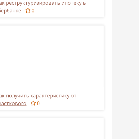
ак реструктуризировать ипотеку в
бербанке
0
ак получить характеристику от
часткового
0