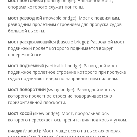
мост понтонный
(floating bridge): Наплавной мост,
опорами которого служат понтоны.
мост разводной
(movable bridge): Мост с подвижным,
разводным пролетным строением для пропуска судов
большой высоты.
мост раскрывающийся
(bascule bridge): Разводной мост,
подвижный пролет которого поднимается вокруг
поперечной оси.
мост подъемный
(vertical lift bridge): Разводной мост,
подвижное пролетное строение которого при пропуске
судов поднимают вверх по направляющим пилонам.
мост поворотный
(swing bridge): Разводной мост, у
которого пролетное строение поворачивается в
горизонтальной плоскости.
мост косой
(skew bridge): Мост, продольная ось
которого пересекает ось препятствия под косым углом.
виадук
(viaduct): Мост, чаще всего на высоких опорах,