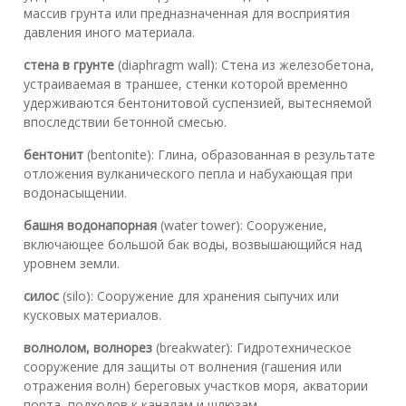
массив грунта или предназначенная для восприятия
давления иного материала.
стена в грунте
(diaphragm wall): Стена из железобетона,
устраиваемая в траншее, стенки которой временно
удерживаются бентонитовой суспензией, вытесняемой
впоследствии бетонной смесью.
бентонит
(bentonite): Глина, образованная в результате
отложения вулканического пепла и набухающая при
водонасыщении.
башня водонапорная
(water tower): Сооружение,
включающее большой бак воды, возвышающийся над
уровнем земли.
силос
(silo): Сооружение для хранения сыпучих или
кусковых материалов.
волнолом, волнорез
(breakwater): Гидротехническое
сооружение для защиты от волнения (гашения или
отражения волн) береговых участков моря, акватории
порта, подходов к каналам и шлюзам.