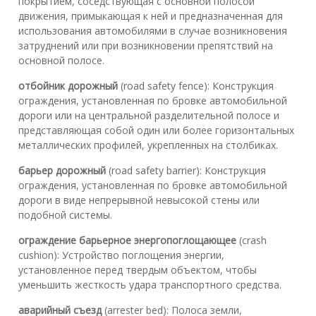
покрытием, соседствующая с основной полосой
движения, примыкающая к ней и предназначенная для
использования автомобилями в случае возникновения
затруднений или при возникновении препятствий на
основной полосе.
отбойник дорожный
(road safety fence): Конструкция
ограждения, установленная по бровке автомобильной
дороги или на центральной разделительной полосе и
представляющая собой один или более горизонтальных
металлических профилей, укрепленных на столбиках.
барьер дорожный
(road safety barrier): Конструкция
ограждения, установленная по бровке автомобильной
дороги в виде непрерывной невысокой стены или
подобной системы.
ограждение барьерное энергопоглощающее
(crash
cushion): Устройство поглощения энергии,
установленное перед твердым объектом, чтобы
уменьшить жесткость удара транспортного средства.
аварийный съезд
(arrester bed): Полоса земли,