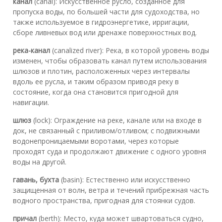
канал
(canal): Искусственное русло, созданное для
пропуска воды, по большей части для судоходства, но
также используемое в гидроэнергетике, ирригации,
сборе ливневых вод или дренаже поверхностных вод.
река-канал
(canalized river): Река, в которой уровень воды
изменен, чтобы образовать канал путем использования
шлюзов и плотин, расположенных через интервалы
вдоль ее русла, и таким образом приводя реку в
состояние, когда она становится пригодной для
навигации.
шлюз
(lock): Ограждение на реке, канале или на входе в
док, не связанный с приливом/отливом; с подвижными
водонепроницаемыми воротами, через которые
проходят суда и продолжают движение с одного уровня
воды на другой.
гавань, бухта
(basin): Естественно или искусственно
защищенная от волн, ветра и течений прибрежная часть
водного пространства, пригодная для стоянки судов.
причал
(berth): Место, куда может швартоваться судно,