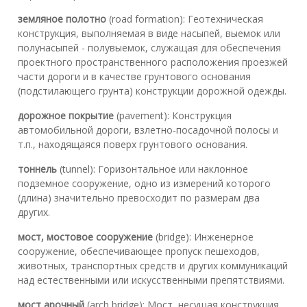
земляное полотно
(road formation): Геотехническая
конструкция, выполняемая в виде насыпей, выемок или
полунасыпей - полувыемок, служащая для обеспечения
проектного пространственного расположения проезжей
части дороги и в качестве грунтового основания
(подстилающего грунта) конструкции дорожной одежды.
дорожное покрытие
(pavement): Конструкция
автомобильной дороги, взлетно-посадочной полосы и
т.п., находящаяся поверх грунтового основания.
тоннель
(tunnel): Горизонтальное или наклонное
подземное сооружение, одно из измерений которого
(длина) значительно превосходит по размерам два
других.
мост, мостовое сооружение
(bridge): Инженерное
сооружение, обеспечивающее пропуск пешеходов,
животных, транспортных средств и других коммуникаций
над естественными или искусственными препятствиями.
мост арочный
(arch bridge): Мост, несущая конструкция