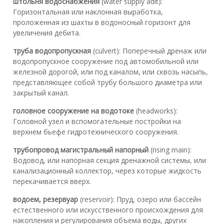
штольня водоснабжения
(water supply adit):
Горизонтальная или наклонная выработка,
проложенная из шахты в водоносный горизонт для
увеличения дебита.
труба водопропускная
(culvert): Поперечный дренаж или
водопропускное сооружение под автомобильной или
железной дорогой, или под каналом, или сквозь насыпь,
представляющее собой трубу большого диаметра или
закрытый канал.
головное сооружение на водотоке
(headworks):
Головной узел и вспомогательные постройки на
верхнем бьефе гидротехнического сооружения.
трубопровод магистральный напорный
(rising main):
Водовод, или напорная секция дренажной системы, или
канализационный коллектор, через которые жидкость
перекачивается вверх.
водоем, резервуар
(reservoir): Пруд, озеро или бассейн
естественного или искусственного происхождения для
накопления и регулирования объема воды, других