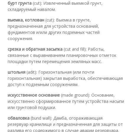
бурт грунта
(cut): Извлеченный выемкой грунт,
складируемый навалом.
выемка, котлован
(cut): Выемка в грунте,
предназначенная для устройства оснований,
фундаментов и/или других подземных частей
сооружения.
срезка и обратная засыпка
(cut and fill): Работы,
связанные с выравниванием планировочных отметок
площадки путем перемещения земляных масс.
штольня
(adit): Горизонтальная (или почти
горизонтальная) закрытая выработка, обеспечивающая
доступ к подземным сооружениям.
искусственное основание
(made ground): Основание,
искусственно сформированное путем устройства насыпи
или грунтовой подушки.
обваловка
(bund wall): Дамба, огораживающая
резервуар-хранилище и предназначенная для защиты от
разлива его содержимого в случае аварии резервуара.