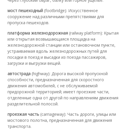
через глубокий овраг, балку или горное ущелье.
мост пешеходный
(footbridge): Искусственное
сооружение над различными препятствиями для
пропуска пешеходов.
платформа железнодорожная
(railway platform): Крытая
или открытая возвышающаяся площадка на
железнодорожной станции или остановочном пункте,
устраиваемая вдоль железнодорожных путей для
посадки в поезд и высадки из поезда пассажиров,
загрузки и выгрузки вещей.
автострада
(highway): Дорога высокой пропускной
способности, предназначенная для скоростного
движения автомобилей, с не обслуживаемой
придорожной территорией; имеет проезжие части,
отделенные одна от другой по направлениям движения
разделительной полосой.
проезжая часть
(carriageway): Часть дороги, улицы или
мостового полотна, предназначенная для движения
транспорта.