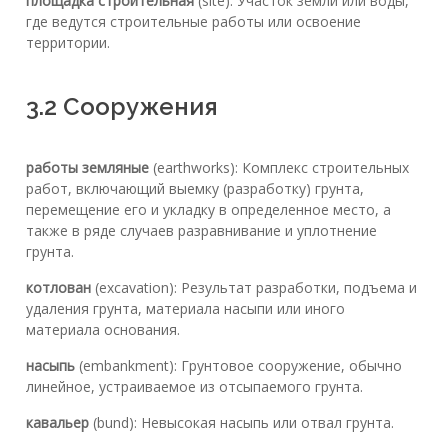
площадка строительная
(site): Участок земли или воды,
где ведутся строительные работы или освоение
территории.
3.2 Сооружения
работы земляные
(earthworks): Комплекс строительных
работ, включающий выемку (разработку) грунта,
перемещение его и укладку в определенное место, а
также в ряде случаев разравнивание и уплотнение
грунта.
котлован
(excavation): Результат разработки, подъема и
удаления грунта, материала насыпи или иного
материала основания.
насыпь
(embankment): Грунтовое сооружение, обычно
линейное, устраиваемое из отсыпаемого грунта.
кавальер
(bund): Невысокая насыпь или отвал грунта.