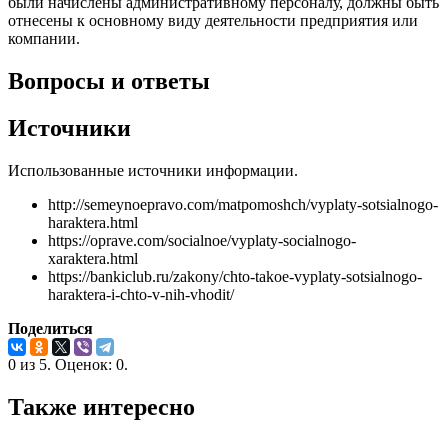
были начислены административному персоналу, должны быть
отнесены к основному виду деятельности предприятия или
компании.
Вопросы и ответы
Источники
Использованные источники информации.
http://semeynoepravo.com/matpomoshch/vyplaty-sotsialnogo-
haraktera.html
https://oprave.com/socialnoe/vyplaty-socialnogo-
xaraktera.html
https://bankiclub.ru/zakony/chto-takoe-vyplaty-sotsialnogo-
haraktera-i-chto-v-nih-vhodit/
Поделиться
0
из
5.
Оценок:
0
.
Также интересно