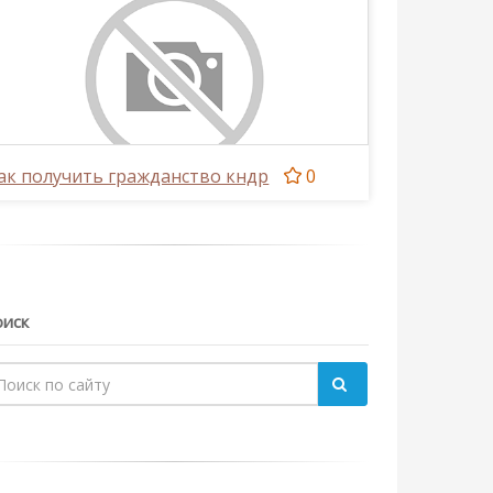
ак получить гражданство кндр
0
иск