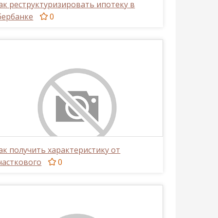
ак реструктуризировать ипотеку в
бербанке
0
ак получить характеристику от
часткового
0