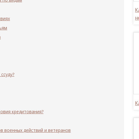
К
н
овиях
ьям
я
 ссуду?
К
ловия кредитования?
ов военных действий и ветеранов