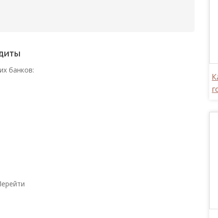
едиты
их банков:
К
г
Перейти