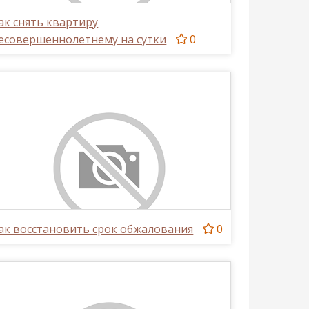
ак снять квартиру
есовершеннолетнему на сутки
0
ак восстановить срок обжалования
0