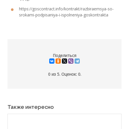
https://goscontract.info/kontrakt/razbiraemsya-so-
srokami-podpisaniya-i-ispolneniya-goskontrakta
Поделиться
0
из
5.
Оценок:
0
.
Также интересно