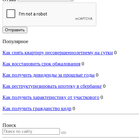
Отправить
Популярное
Как снять квартиру несовершеннолетнему на сутки
0
Как восстановить срок обжалования
0
Как получить дивиденды за прошлые годы
0
Как реструктуризировать ипотеку в сбербанке
0
Как получить характеристику от участкового
0
Как получить гражданство кндр
0
Поиск