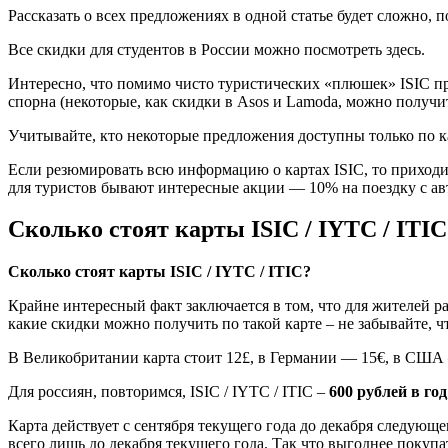
Рассказать о всех предложениях в одной статье будет сложно, 
Все скидки для студентов в России можно посмотреть здесь.
Интересно, что помимо чисто туристических «плюшек» ISIC пре
спорна (некоторые, как скидки в Asos и Lamoda, можно получи
Учитывайте, кто некоторые предложения доступны только по ка
Если резюмировать всю информацию о картах ISIC, то приходим 
для туристов бывают интересные акции — 10% на поездку с авт
Сколько стоят карты ISIC / IYTC / ITIC
Сколько стоят карты
ISIC
/
IYTC
/
ITIC
?
Крайне интересный факт заключается в том, что для жителей ра
какие скидки можно получить по такой карте – не забывайте, 
В Великобритании карта стоит 12£, в Германии — 15€, в США – 
Для россиян, повторимся, ISIC / IYTC / ITIC –
600 рублей в год
Карта действует с сентября текущего года до декабря следующего
всего лишь до декабря текущего года. Так что выгоднее покупат