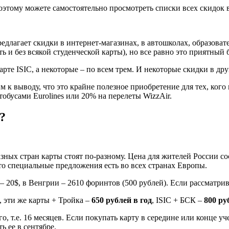
поэтому можете самостоятельно просмотреть списки всех скидок в 
длагает скидки в интернет-магазинах, в автошколах, образовате
ть и без всякой студенческой карты), но все равно это приятны
рте ISIC, а некоторые – по всем трем. И некоторые скидки в дру
к выводу, что это крайне полезное приобретение для тех, кого 
обусами Eurolines или 20% на перелеты WizzAir.
?
зных стран карты стоят по-разному. Цена для жителей России сос
что специальные предложения есть во всех странах Европы.
20$, в Венгрии – 2610 форинтов (500 рублей). Если рассматрива
, эти же карты + Тройка –
650 рублей в год
, ISIC + БСК –
800 ру
, т.е. 16 месяцев. Если покупать карту в середине или конце уче
ь ее в сентябре.