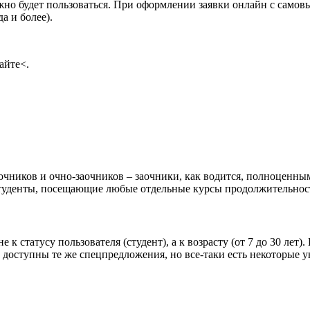
жно будет пользоваться. При оформлении заявки онлайн с самовыв
а и более).
айте<.
очников и очно-заочников – заочники, как водится, полноценны
студенты, посещающие любые отдельные курсы продолжительност
е к статусу пользователя (студент), а к возрасту (от 7 до 30 лет
ей доступны те же спецпредложения, но все-таки есть некоторые