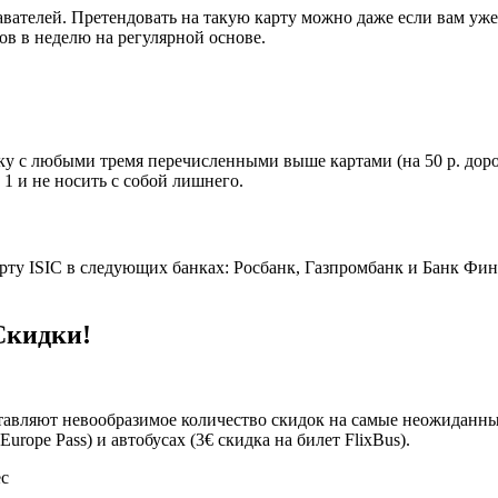
вателей. Претендовать на такую карту можно даже если вам уже
сов в неделю на регулярной основе.
ку с любыми тремя перечисленными выше картами (на 50 р. доро
 1 и не носить с собой лишнего.
рту ISIC в следующих банках: Росбанк, Газпромбанк и Банк Финс
 Скидки!
ставляют невообразимое количество скидок на самые неожиданны
Europe Pass) и автобусах (3€ скидка на билет FlixBus).
ес