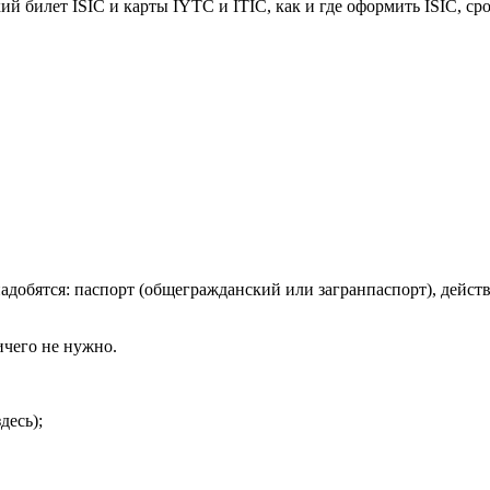
й билет ISIC и карты IYTC и ITIC, как и где оформить ISIC, сро
добятся: паспорт (общегражданский или загранпаспорт), действ
ичего не нужно.
десь);