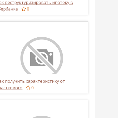
ак реструктуризировать ипотеку в
бербанке
0
ак получить характеристику от
часткового
0