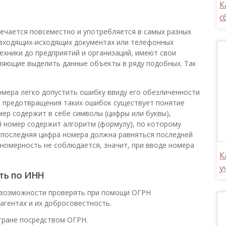
К
с
ечается повсеместно и употребляется в самых разных
 входящих-исходящих документах или телефонных
хники до предприятий и организаций, имеют свои
яющие выделить данные объекты в ряду подобных. Так
омера легко допустить ошибку ввиду его обезличенности
я предотвращения таких ошибок существует понятие
мер содержит в себе символы (цифры или буквы),
 номер содержит алгоритм (формулу), по которому
, последняя цифра номера должна равняться последней
ономерность не соблюдается, значит, при вводе номера
К
у
ть по ИНН
й возможности проверять при помощи ОГРН
агентах и их добросовестность.
стране посредством ОГРН.