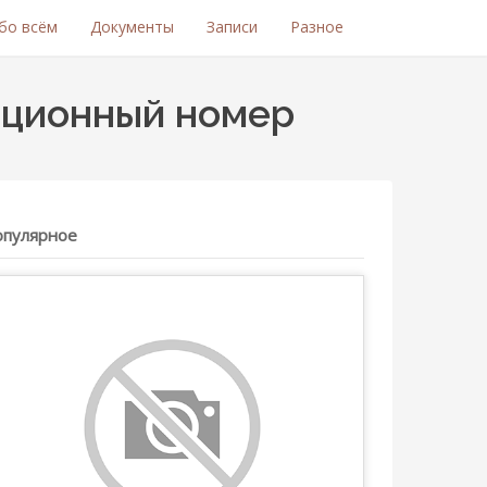
бо всём
Документы
Записи
Разное
ационный номер
опулярное