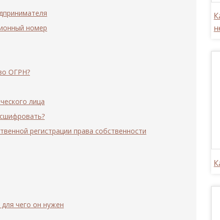
едпринимателя
К
н
ционный номер
во ОГРН?
ческого лица
асшифровать?
ственной регистрации права собственности
К
 для чего он нужен