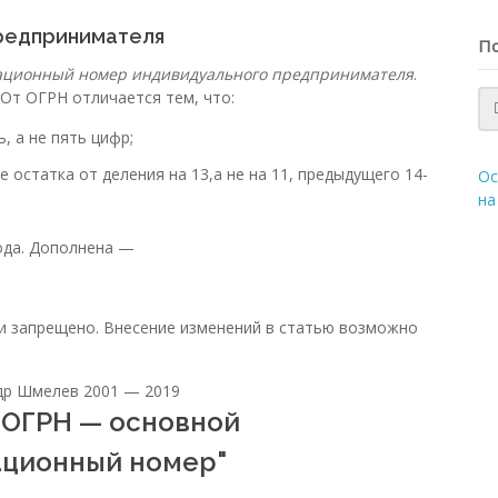
предпринимателя
По
ационный номер индивидуального предпринимателя
.
 От ОГРН отличается тем, что:
, а не пять цифр;
 остатка от деления на 13,а не на 11, предыдущего 14-
Ос
на
ода. Дополнена —
ки запрещено. Внесение изменений в статью возможно
ндр Шмелев 2001 — 2019
"ОГРН — основной
ационный номер"