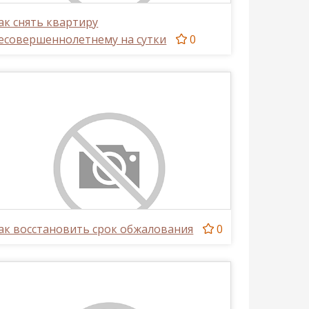
ак снять квартиру
есовершеннолетнему на сутки
0
ак восстановить срок обжалования
0