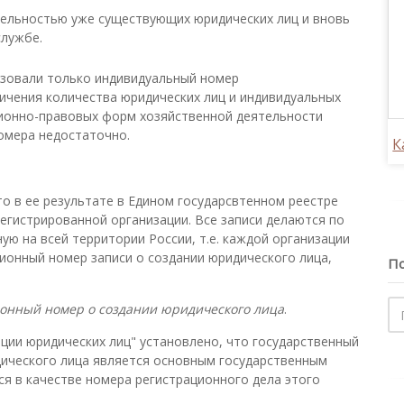
тельностью уже существующих юридических лиц и вновь
службе.
ьзовали только индивидуальный номер
ичения количества юридических лиц и индивидуальных
ионно-правовых форм хозяйственной деятельности
омера недостаточно.
К
то в ее результате в Едином государсвтенном реестре
регистрированной организации. Все записи делаются по
ную на всей территории России, т.е. каждой организации
ионный номер записи о создании юридического лица,
По
онный номер о создании юридического лица
.
ции юридических лиц" установлено, что государственный
дического лица является основным государственным
я в качестве номера регистрационного дела этого