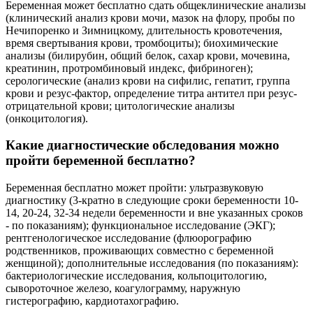
Беременная может бесплатно сдать общеклинические анализы
(клинический анализ крови мочи, мазок на флору, пробы по
Нечипоренко и Зимницкому, длительность кровотечения,
время свертывания крови, тромбоциты); биохимические
анализы (билирубин, общий белок, сахар крови, мочевина,
креатинин, протромбиновый индекс, фибриноген);
серологические (анализ крови на сифилис, гепатит, группа
крови и резус-фактор, определение титра антител при резус-
отрицательной крови; цитологические анализы
(онкоцитология).
Какие диагностические обследования можно
пройти беременной бесплатно?
Беременная бесплатно может пройти: ультразвуковую
диагностику (3-кратно в следующие сроки беременности 10-
14, 20-24, 32-34 недели беременности и вне указанных сроков
- по показаниям); функциональное исследование (ЭКГ);
рентгенологическое исследование (флюорографию
родственников, проживающих совместно с беременной
женщиной); дополнительные исследования (по показаниям):
бактериологические исследования, кольпоцитологию,
сывороточное железо, коагулограмму, наружную
гистерографию, кардиотахографию.