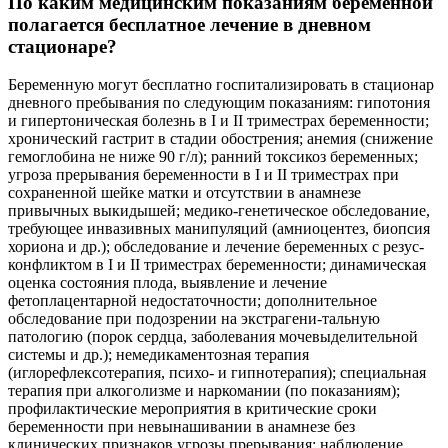
По каким медицинским показаниям беременной
полагается бесплатное лечение в дневном
стационаре?
Беременную могут бесплатно госпитализировать в стационар
дневного пребывания по следующим показаниям: гипотония
и гипертоническая болезнь в I и II триместрах беременности;
хронический гастрит в стадии обострения; анемия (снижение
гемоглобина не ниже 90 г/л); ранний токсикоз беременных;
угроза прерывания беременности в I и II триместрах при
сохраненной шейке матки и отсутствии в анамнезе
привычных выкидышей; медико-генетическое обследование,
требующее инвазивных манипуляций (амниоцентез, биопсия
хориона и др.); обследование и лечение беременных с резус-
конфликтом в I и II триместрах беременности; динамическая
оценка состояния плода, выявление и лечение
фетоплацентарной недостаточности; дополнительное
обследование при подозрении на экстрагени-тальную
патологию (порок сердца, заболевания мочевыделительной
системы и др.); немедикаментозная терапия
(иглорефлексотерапия, психо- и гипнотерапия); специальная
терапия при алкоголизме и наркомании (по показаниям);
профилактические мероприятия в критические сроки
беременности при невынашивании в анамнезе без
клинических признаков угрозы прерывания; наблюдение