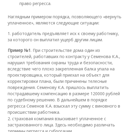
право регресса.
Наглядным примером порядка, позволяющего «вернуть
уплаченное», являются следующие ситуации:
1. работодатель предъявляет иск к своему работнику,
за которого он выплатил ущерб другим лицам.
Пример №1
. При строительстве дома один из
строителей, работавших по контракту у Семенова К.А.,
нарушил требования охраны труда и безопасности,
вследствие чего плохо закрепленная балка упала на
проектировщика, который приехал на объект для
корректировки плана, были причинены телесные
повреждения. Семенову К.А. пришлось выплатить
пострадавшему компенсацию в размере 120000 рублей
по судебному решению. В дальнейшем в порядке
регресса Семенов К.А. взыскал эту сумму с виновного в
происшествии работника.
2. страховая компания взыскивает уплаченное с
застрахованного лица. Здесь необходимо различать
термины регресса и суброгации.