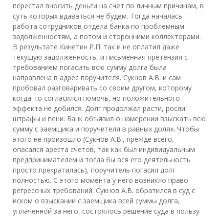
перестал вносить деньги на счет по личным причинам, в
суть которых вдаваться не будем. Тогда началась
работа сотрудников отдела банка по проблемным
задолженностям, а потом и сторонними коллекторами.
В результате Кинетин Р.П. так и не оплатил даже
текущую задолженность, и письменная претензия с
требованием погасить всю сумму долга была
направлена в адрес поручителя. Сукнов А.В. и сам
пробовал разговаривать со своим другом, которому
когда-то согласился помочь, но положительного
эффекта не добился. Долг продолжал расти, росли
штрафы и пени. Банк объявил о намерении взыскать всю
сумму с заемщика и поручителя в равных долях. Чтобы
этого не произошло (Сукнов А.В., прежде всего,
опасался ареста счетов, так как был индивидуальным
предпринимателем и тогда бы вся его деятельность
просто прекратилась), поручитель погасил долг
полностью. С этого момента у него возникло право
регрессных требований. Сукнов А.В. обратился в суд с
иском о взыскании с заемщика всей суммы долга,
уплаченной за него, состоялось решение суда в пользу