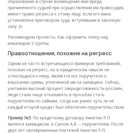
образование в случае возмещения ими вреда,
причиненного судьей при осуществлении им правосудия,
имеют право регресса к этому лицу, если его вина
установлена приговором суда, вступившим в законную
силу. (п.
Рекомендуем прочесть: Как оформить опеку над
инвалидом 2 группы
Правоотношения, похожие на регресс
Одним из часто встречающихся примеров требований,
похожих на регресс, но в юридическом смысле не
относящихся к нему, является иск поручителя о
взыскании суммы, уплаченной им за заемщика. Сейчас,
учитывая высокий процент закредитованности россиян,
люди стали чаще отказывать в просьбах стать
поручителем по займам, тогда как ранее чуть ли не
каждый второй кредит был обеспечен поручительством.
Пример №5
. По кредитному договору Кинетин Р.П.
являлся заемщиком, а Сукнов А.В. – поручителем. После
двух лет своевременных платежей Кинетин Р.П.