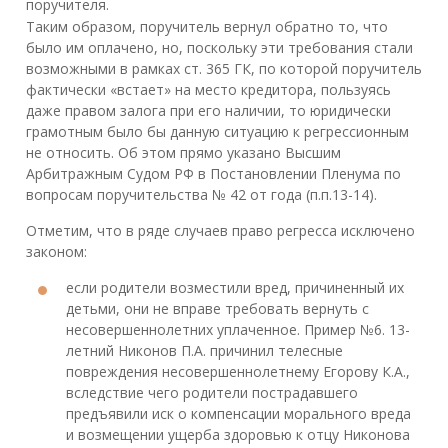
поручителя.
Таким образом, поручитель вернул обратно то, что
было им оплачено, но, поскольку эти требования стали
возможными в рамках ст. 365 ГК, по которой поручитель
фактически «встает» на место кредитора, пользуясь
даже правом залога при его наличии, то юридически
грамотным было бы данную ситуацию к регрессионным
не относить. Об этом прямо указано Высшим
Арбитражным Судом РФ в Постановлении Пленума по
вопросам поручительства № 42 от года (п.п.13-14).
Отметим, что в ряде случаев право регресса исключено
законом:
если родители возместили вред, причиненный их
детьми, они не вправе требовать вернуть с
несовершеннолетних уплаченное. Пример №6. 13-
летний Никонов П.А. причинил телесные
повреждения несовершеннолетнему Егорову К.А.,
вследствие чего родители пострадавшего
предъявили иск о компенсации морального вреда
и возмещении ущерба здоровью к отцу Никонова