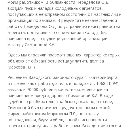
моим работником. В обязанности Переделова О.Д.
входили пуск и наладка холодильных агрегатов,
поступающих в неисправном состоянии от частных лиц и
организаций по заказам. В результате некачественной
работы Переделова О.Д. по устранению неисправностей
агрегата, поступившего от компании «Холод», был
причинен вред сотруднице указанной организации –
мастеру Симоновой К.А.
(Здесь мы отразили правоотношения, характер которых
объясняют обязанность истца уплатить долг за
Маркова П.Л.)
Решением Заводского районного суда г. Екатеринбурга
от с меня как с работодателя, в порядке ст. 1068 ГК РФ,
взыскали 70000 рублей в качестве компенсации за
причинением вреда здоровью Симоновой К.А. В ходе
судебного разбирательства было доказано, что вред
Симоновой был причинен трудоустроенным в моей
фирме работником Марковым П.Л., поскольку
пострадавшая, будучи убежденной в исправности
агрегата, приступила к работе с ним. Вследствие этого я