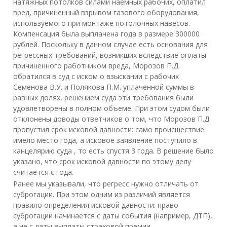
натяжных потолков силами наемных рабочих, оплатил
вред, причиненный взрывом газового оборудования,
используемого при монтаже потолочных навесов.
Компенсация была выплачена года в размере 300000
рублей. Поскольку в данном случае есть основания для
регрессных требований, возникших вследствие оплаты
причиненного работником вреда, Морозов П.Д.
обратился в суд с иском о взыскании с рабочих
Семенова В.У. и Полякова П.М. уплаченной суммы в
равных долях, решением суда эти требования были
удовлетворены в полном объеме. При этом судом были
отклонены доводы ответчиков о том, что Морозов П.Д.
пропустил срок исковой давности: само происшествие
имело место года, а исковое заявление поступило в
канцелярию суда , то есть спустя 3 года. В решение было
указано, что срок исковой давности по этому делу
считается с года.
Ранее мы указывали, что регресс нужно отличать от
суброгации. При этом одним из различий является
правило определения исковой давности: право
суброгации начинается с даты события (например, ДТП),
а не с даты выплаты страховой премии.