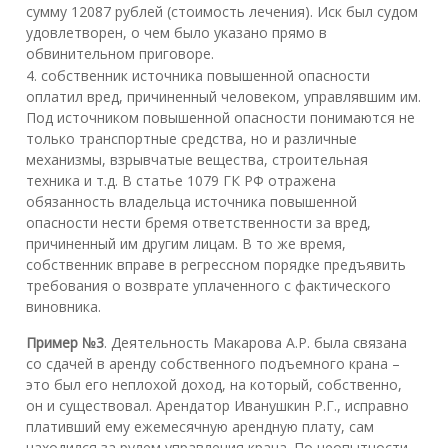
сумму 12087 рублей (стоимость лечения). Иск был судом
удовлетворен, о чем было указано прямо в
обвинительном приговоре.
4. собственник источника повышенной опасности
оплатил вред, причиненный человеком, управлявшим им.
Под источником повышенной опасности понимаются не
только транспортные средства, но и различные
механизмы, взрывчатые вещества, строительная
техника и т.д. В статье 1079 ГК РФ отражена
обязанность владельца источника повышенной
опасности нести бремя ответственности за вред,
причиненный им другим лицам. В то же время,
собственник вправе в регрессном порядке предъявить
требования о возврате уплаченного с фактического
виновника.
Пример №3
. Деятельность Макарова А.Р. была связана
со сдачей в аренду собственного подъемного крана –
это был его неплохой доход, на который, собственно,
он и существовал. Арендатор Иванушкин Р.Г., исправно
плативший ему ежемесячную арендную плату, сам
находился за рулем управления крана. По неопытности