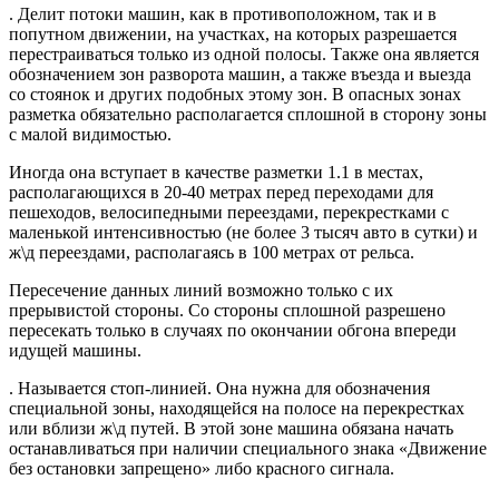
. Делит потоки машин, как в противоположном, так и в
попутном движении, на участках, на которых разрешается
перестраиваться только из одной полосы. Также она является
обозначением зон разворота машин, а также въезда и выезда
со стоянок и других подобных этому зон. В опасных зонах
разметка обязательно располагается сплошной в сторону зоны
с малой видимостью.
Иногда она вступает в качестве разметки 1.1 в местах,
располагающихся в 20-40 метрах перед переходами для
пешеходов, велосипедными переездами, перекрестками с
маленькой интенсивностью (не более 3 тысяч авто в сутки) и
ж\д переездами, располагаясь в 100 метрах от рельса.
Пересечение данных линий возможно только с их
прерывистой стороны. Со стороны сплошной разрешено
пересекать только в случаях по окончании обгона впереди
идущей машины.
. Называется стоп-линией. Она нужна для обозначения
специальной зоны, находящейся на полосе на перекрестках
или вблизи ж\д путей. В этой зоне машина обязана начать
останавливаться при наличии специального знака «Движение
без остановки запрещено» либо красного сигнала.