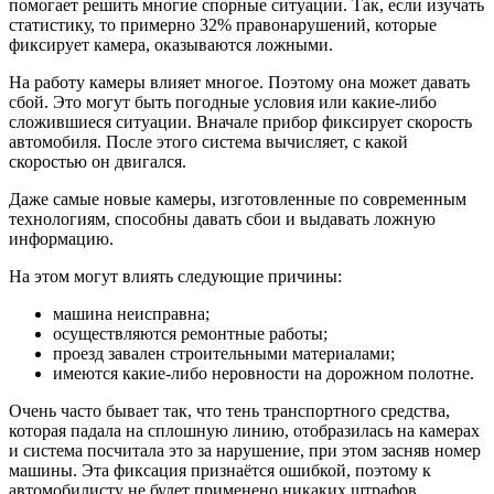
помогает решить многие спорные ситуации. Так, если изучать
статистику, то примерно 32% правонарушений, которые
фиксирует камера, оказываются ложными.
На работу камеры влияет многое. Поэтому она может давать
сбой. Это могут быть погодные условия или какие-либо
сложившиеся ситуации. Вначале прибор фиксирует скорость
автомобиля. После этого система вычисляет, с какой
скоростью он двигался.
Даже самые новые камеры, изготовленные по современным
технологиям, способны давать сбои и выдавать ложную
информацию.
На этом могут влиять следующие причины:
машина неисправна;
осуществляются ремонтные работы;
проезд завален строительными материалами;
имеются какие-либо неровности на дорожном полотне.
Очень часто бывает так, что тень транспортного средства,
которая падала на сплошную линию, отобразилась на камерах
и система посчитала это за нарушение, при этом засняв номер
машины. Эта фиксация признаётся ошибкой, поэтому к
автомобилисту не будет применено никаких штрафов.