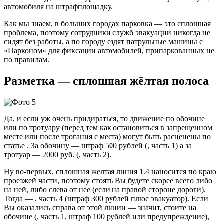
автомобиля на штрафплощадку.
Как мы знаем, в больших городах парковка — это сплошная
проблема, поэтому сотрудники служб эвакуации никогда не
сидят без работы, а по городу ездят патрульные машины с
«Парконом» для фиксации автомобилей, припаркованных не
по правилам.
Разметка — сплошная жёлтая полоса
Да, и если уж очень придираться, то движение по обочине
или по тротуару (перед тем как остановиться в запрещенном
месте или после трогания с места) могут быть расценены по
статье . За обочину — штраф 500 рублей (, часть 1) а за
тротуар — 2000 руб. (, часть 2).
Ну во-первых, сплошная желтая линия 1.4 наносится по краю
проезжей части, поэтому стоять Вы будете скорее всего либо
на ней, либо слева от нее (если на правой стороне дороги).
Тогда — , часть 4 (штраф 300 рублей плюс эвакуатор). Если
Вы оказались справа от этой линии — значит, стоите на
обочине (, часть 1, штраф 100 рублей или предупреждение),