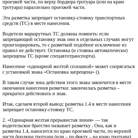
проезжей части, по верху бордюра тротуара (или на краю
тротуара) параллельно проезжей части.
Эта разметка запрещает остановку-стоянку транспортных
средств (ТС) в месте нанесения.
Водители маршрутных ТС должны помнить: если
запрещающий остановку знак они в отдельных случаях могут
проигнорировать, то с разметкой подобное исключение из
правил не действует. Остановка (и стоянка автоматически)
запрещены ТС (кроме спецавтотранспорта).
Нанесение «одинарной желтой сплошной» может сопрягаться
с установкой знака «Остановка запрещена» ().
В таком случае зона действия этого знака закончится в месте
окончания нанесения разметки: закончилась разметка –
прекратил действовать и знак.
Итак, сделаем второй вывод: разметка 1.4 в месте нанесения
запрещает остановку-стоянку ТС.
2. «Одинарная желтая прерывистая линия» — так
водительское братство называет разметку . Она, как и
разметка 1.4, наносится по краю проезжей части, по верхней
части бордюра тротуара (или – по факту – на краю тротуара)