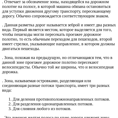
. Отвечает за обозначение зоны, находящейся на дорожном
полотне на полосе, в которой машина обязана остановиться
для уступки движения другому транспорту, пересекающему
дорогу. Обычно сопровождается соответствующим знаком.
. Данная разметка дорог называется зеброй и имеет два разных
вида. Первый является местом, которое выделяется для того,
чтобы пешеходы могли пересекать проезжее дорожное
полотно, то есть обычным переходом для пешеходов, второй
имеет стрелки, указывающие направление, в котором должны
двигаться пешеходы.
. Зона, похожая на предыдущую, но отличающаяся тем, что в
данной зоне проезжее дорожное полотно пересекают
велосипедисты. Обычно той же ширины, что и велосипедная
дорожка.
. Зона, называемая островками, разделяющая или
соединяющая разные потоки транспорта, имеет три разных
вида:
Для деления противоположнонаправленных потоков.
Для разделения однонаправленных потоков.
Для слияния любого из потоков.
. Эта ломаная желтая полоса по краю дороги означает зоны