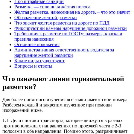
Про штрафные санкции
Разметка — сплошная жёлтая полоса
Желтая разметка, нанесенная на дороге, – что это значит
Обозначение желтой разметки
Что значит желтая разметка на дороге по ПДД
Фиксируют ли камеры нарушение дорожной разметки
Требования к разметке по ГОСТу: размеры, краска и
правила нанесения
Основные положения
Административная ответственность водителя за
нарушение желтой разметки
Какие виды существуют
Вопросы и ответы
Что означают линии горизонтальной
разметки?
Для более понятного изучения все знаки имеют свои номера.
Разберем каждый и закрепим изученное при помощи
изображений ниже.
1.1. Делит потоки транспорта, которые движутся в разных
противоположных направлениях по проезжей части с 2-3
полосами в оба направления. Помимо этого, разграничивает