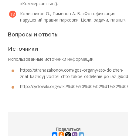
«Коммерсантъ» ().
Колесников О., Пименов А. В. «Фотофиксация
нарушений правил парковки. Цели, задачи, планы».
Вопросы и ответы
Источники
Использованные источники информации.
https://stranazakonov.com/gos-organy/eto-dolzhen-
znat-kazhdyj-voditel-chto-takoe-otdelenie-po-iaz-gibdd
http://cyclowiki.org/wiki/%d0%90%d0%b2%d1%
Поделиться