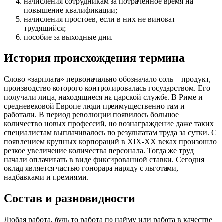
начисления сотрудникам за потраченное время на
повышение квалификации;
начисления простоев, если в них не виноват
трудящийся;
пособие за выходные дни.
История происхождения термина
Слово «зарплата» первоначально обозначало соль – продукт,
производство которого контролировалась государством. Его
получали лица, находящиеся на царской службе. В Риме и
средневековой Европе люди преимущественно там и
работали. В период революции появилось большое
количество новых профессий, но вознаграждение даже таких
специалистам выплачивалось по результатам труда за сутки. С
появлением крупных корпораций в XIX-XX веках произошло
резкое увеличение количества персонала. Тогда же труд
начали оплачивать в виде фиксированной ставки. Сегодня
оклад является частью гонорара наряду с льготами,
надбавками и премиями.
Состав и разновидности
Любая работа, будь то работа по найму или работа в качестве