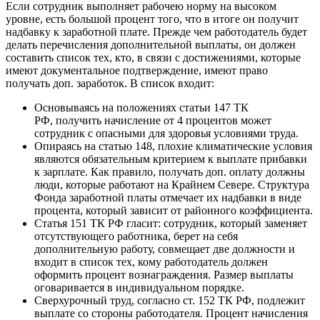
Если сотрудник выполняет рабочею норму на высоком
уровне, есть большой процент того, что в итоге он получит
надбавку к заработной плате. Прежде чем работодатель будет
делать перечисления дополнительной выплаты, он должен
составить список тех, кто, в связи с достижениями, которые
имеют документальное подтверждение, имеют право
получать доп. заработок. В список входит:
Основываясь на положениях статьи 147 ТК
РФ, получить начисление от 4 процентов может
сотрудник с опасными для здоровья условиями труда.
Опираясь на статью 148, плохие климатические условия
являются обязательным критерием к выплате прибавки
к зарплате. Как правило, получать доп. оплату должны
люди, которые работают на Крайнем Севере. Структура
Фонда заработной платы отмечает их надбавки в виде
процента, который зависит от районного коэффициента.
Статья 151 ТК РФ гласит: сотрудник, который заменяет
отсутствующего работника, берет на себя
дополнительную работу, совмещает две должности и
входит в список тех, кому работодатель должен
оформить процент вознаграждения. Размер выплаты
оговаривается в индивидуальном порядке.
Сверхурочный труд, согласно ст. 152 ТК РФ, подлежит
выплате со стороны работодателя. Процент начисления