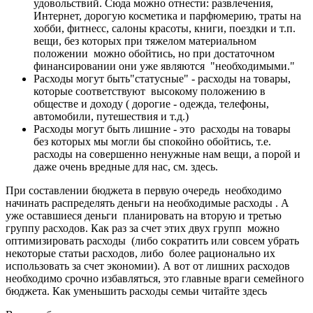
удовольствий. Сюда можно отнести: развлечения,
Интернет, дорогую косметика и парфюмерию, траты на
хобби, фитнесс, салоны красоты, книги, поездки и т.п.
вещи, без которых при тяжелом материальном
положении можно обойтись, но при достаточном
финансировании они уже являются "необходимыми."
Расходы могут быть"статусные" - расходы на товары,
которые соответствуют высокому положению в
обществе и доходу ( дорогие - одежда, телефоны,
автомобили, путешествия и т.д.)
Расходы могут быть лишние - это расходы на товары
без которых мы могли бы спокойно обойтись, т.е.
расходы на совершенно ненужные нам вещи, а порой и
даже очень вредные для нас, см. здесь.
При составлении бюджета в первую очередь необходимо
начинать распределять деньги на необходимые расходы . А
уже оставшиеся деньги планировать на вторую и третью
группу расходов. Как раз за счет этих двух групп можно
оптимизировать расходы (либо сократить или совсем убрать
некоторые статьи расходов, либо более рационально их
использовать за счет экономии). А вот от лишних расходов
необходимо срочно избавляться, это главные враги семейного
бюджета. Как уменьшить расходы семьи читайте здесь