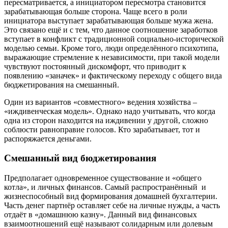
пересматривается, а инициатором пересмотра становится
зарабатывающая больше сторона. Чаще всего в роли
инициатора выступает зарабатывающая больше мужа жена.
Это связано ещё и с тем, что данное соотношение заработков
вступает в конфликт с традиционной социально-исторической
моделью семьи. Кроме того, люди определённого психотипа,
выражающие стремление к независимости, при такой модели
чувствуют постоянный дискомфорт, что приводит к
появлению «заначек» и фактическому переходу с общего вида
бюджетирования на смешанный.
Один из вариантов «совместного» ведения хозяйства –
«иждивенческая модель». Однако надо учитывать, что когда
одна из сторон находится на иждивении у другой, сложно
соблюсти равноправие голосов. Кто зарабатывает, тот и
распоряжается деньгами.
Смешанный вид бюджетирования
Предполагает одновременное существование и «общего
котла», и личных финансов. Самый распространённый и
жизнеспособный вид формирования домашней бухгалтерии.
Часть денег партнёр оставляет себе на личные нужды, а часть
отдаёт в «домашнюю казну». Данный вид финансовых
взаимоотношений ещё называют солидарным или долевым