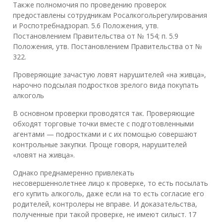
Также полномочия по проведению проверок
предоставлены сотрудникам Рос­ал­ко­голь­ре­гу­ли­ро­ва­ния
и Рос­пот­реб­над­зорап. 5.6 Положения, утв.
Постановлением Правительства от № 154; п. 5.9
Положения, утв. Постановлением Правительства от №
322.
Проверяющие зачастую ловят нарушителей «на живца»,
нарочно подсылая подростков зрелого вида покупать
алкоголь
В основном проверки проводятся так. Проверяющие
обходят торговые точки вместе с подготовленными
агентами — подростками и с их помощью совершают
контрольные закупки. Проще говоря, нарушителей
«ловят на живца».
Однако преднамеренно привлекать
несовершеннолетнее лицо к проверке, то есть посылать
его купить алкоголь, даже если на то есть согласие его
родителей, контролеры не вправе. И доказательства,
полученные при такой проверке, не имеют силыст. 17